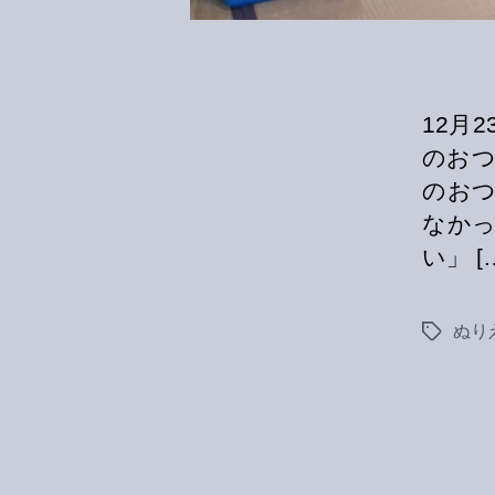
12月
のおつ
のお
なか
い」 [
ぬり
Tags