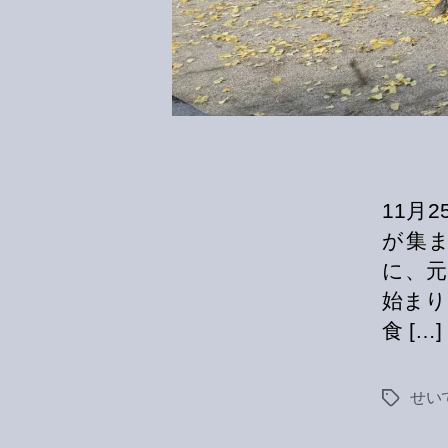
11月
が集
に、元
始まり
食 […]
せい
Tags