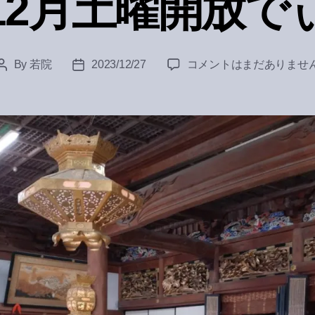
12月土曜開放で
12
By
若院
2023/12/27
コメントはまだありませ
Post
Post
月
author
date
土
曜
開
放
で
ぃ
へ
の