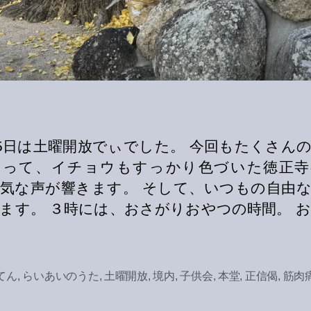
25日は土曜開放でぃでした。 今回もたくさん
まって、イチョウもすっかり色づいた徳正寺
気な声が響きます。 そして、いつもの自由
ます。 ３時には、おさがりおやつの時間。 
てん
,
らいあいのうた
,
土曜開放
,
境内
,
子供会
,
本堂
,
正信偈
,
筋肉