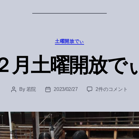
Categories
土曜開放でぃ
２月土曜開放で
２
By
若院
2023/02/27
2件のコメント
Post
Post
月
author
date
土
曜
開
放
で