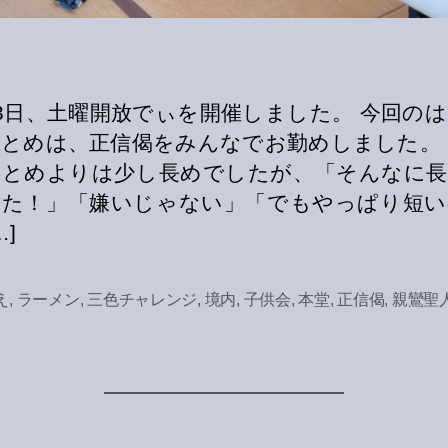
23日、土曜開放でぃを開催しました。 今回の
とめは、正信偈をみんなでお勤めしました。
つとめよりは少し長めでしたが、「そんなに長
った！」「嫌いじゃない」「でもやっぱり短い
…]
え
,
ラーメン
,
三色チャレンジ
,
境内
,
子供会
,
本堂
,
正信偈
,
親鸞聖