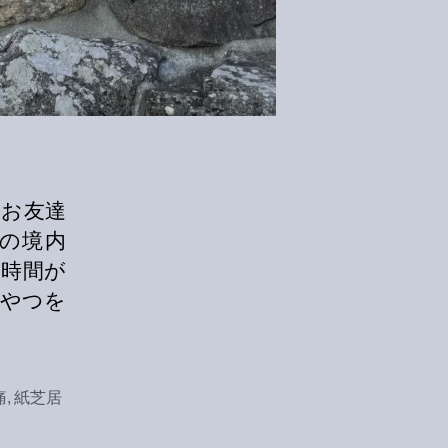
のお友達
の境内
な時間が
おやつを
痛
,
紙芝居