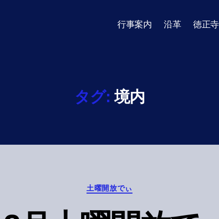
行事案内
沿革
徳正寺
タグ:
境内
Categories
土曜開放でぃ