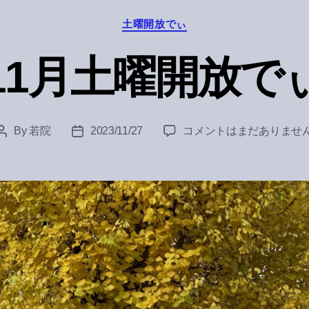
Categories
土曜開放でぃ
11月土曜開放で
11
By
若院
2023/11/27
コメントはまだありませ
Post
Post
月
author
date
土
曜
開
放
で
ぃ
へ
の