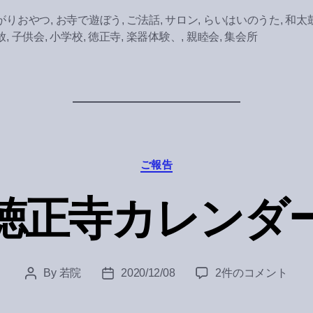
がりおやつ
,
お寺で遊ぼう
,
ご法話
,
サロン
,
らいはいのうた
,
和太
放
,
子供会
,
小学校
,
徳正寺
,
楽器体験、
,
親睦会
,
集会所
Categories
ご報告
徳正寺カレンダ
徳
By
若院
2020/12/08
2件のコメント
Post
Post
正
author
date
寺