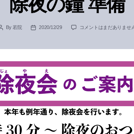
除夜の鐘 準備
除
By
若院
2020/12/29
コメントはまだありませ
Post
Post
夜
author
date
の
鐘
準
備
へ
の