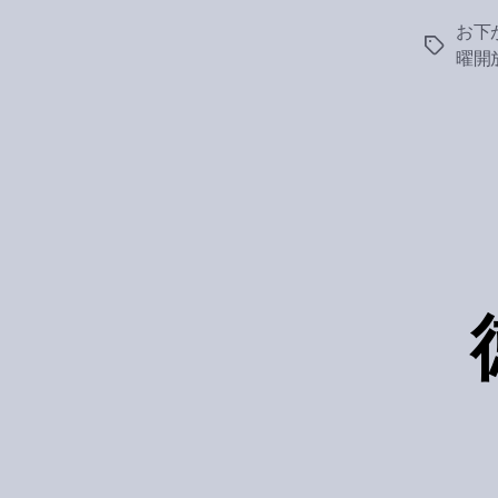
お下
Tags
曜開