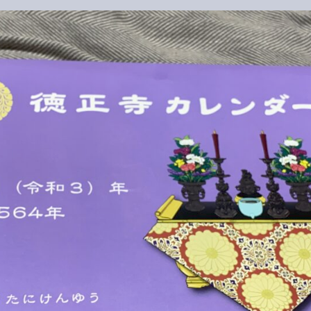
カ
レ
ン
ダ
ー
へ
の