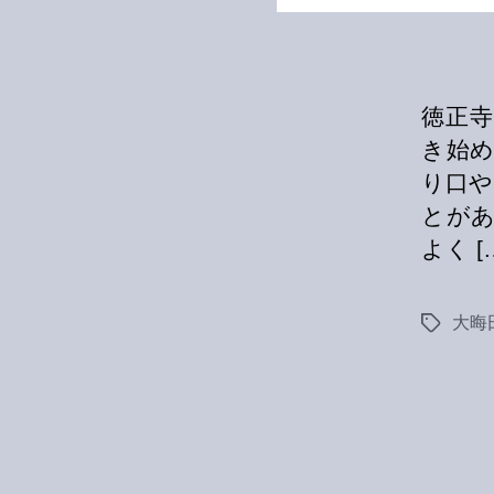
徳正寺
き始
り口や
とがあ
よく [
大晦
Tags