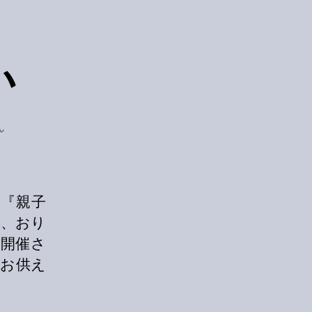
ぃ
ん
、『親子
や、おり
開催さ
、お供え