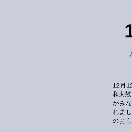
12月
和太鼓
がみ
れまし
のお [