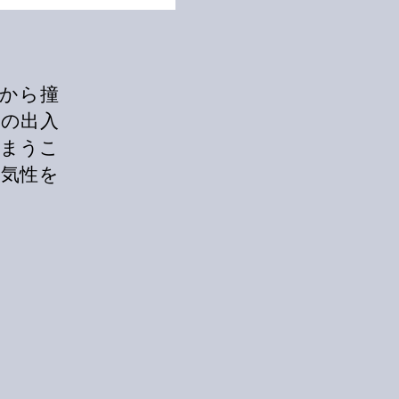
頃から撞
の出入
しまうこ
通気性を