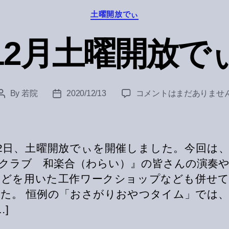
Categories
土曜開放でぃ
12月土曜開放で
12
By
若院
2020/12/13
コメントはまだありませ
Post
Post
月
author
date
土
曜
開
12日、土曜開放でぃを開催しました。今回は
放
クラブ 和楽合（わらい）』の皆さんの演奏
で
などを用いた工作ワークショップなども併せて
ぃ
へ
た。 恒例の「おさがりおやつタイム」では
の
…]