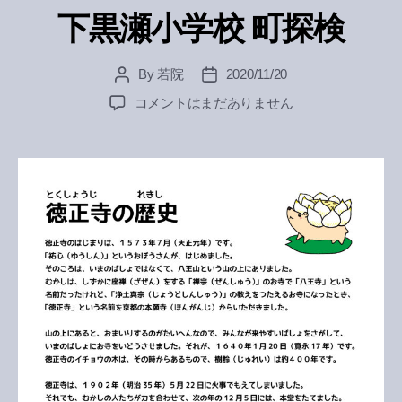
下黒瀬小学校 町探検
By
若院
2020/11/20
Post
Post
author
date
下
コメントはまだありません
黒
瀬
小
学
校
町
探
検
へ
の