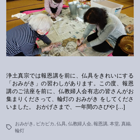
へ
の
浄土真宗では報恩講を前に、仏具をきれいにする
「おみがき」の習わしがあります。この度、報恩
講のご法座を前に、仏教婦人会有志の皆さんがお
集まりくださって、輪灯の おみがき をしてくださ
いました。 おかげさまで、一年間のさびや […]
おみがき
,
ピカピカ
,
仏具
,
仏教婦人会
,
報恩講
,
本堂
,
真鍮
,
Tags
輪灯