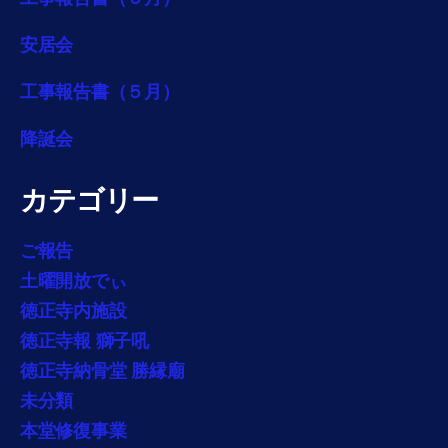
安居会
工事報告書（５月）
降誕会
カテゴリー
ご報告
土曜開放でぃ
徳正寺内施設
徳正寺報 獅子吼
徳正寺納骨堂 勝縁廟
未分類
本堂修復事業