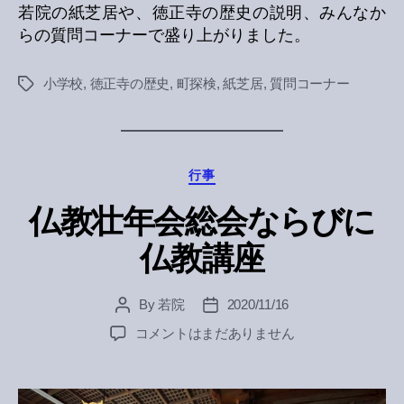
若院の紙芝居や、徳正寺の歴史の説明、みんなか
らの質問コーナーで盛り上がりました。
小学校
,
徳正寺の歴史
,
町探検
,
紙芝居
,
質問コーナー
Tags
Categories
行事
仏教壮年会総会ならびに
仏教講座
By
若院
2020/11/16
Post
Post
author
date
仏
コメントはまだありません
教
壮
年