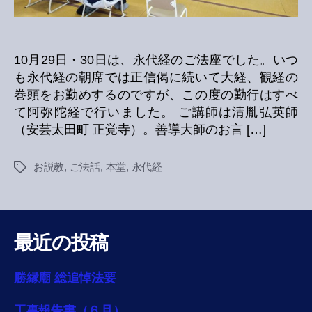
10月29日・30日は、永代経のご法座でした。いつ
も永代経の朝席では正信偈に続いて大経、観経の
巻頭をお勤めするのですが、この度の勤行はすべ
て阿弥陀経で行いました。 ご講師は清胤弘英師
（安芸太田町 正覚寺）。善導大師のお言 […]
お説教
,
ご法話
,
本堂
,
永代経
Tags
最近の投稿
勝縁廟 総追悼法要
工事報告書（６月）