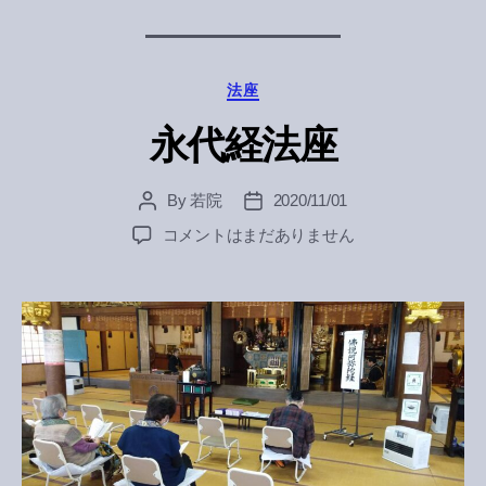
Categories
法座
永代経法座
By
若院
2020/11/01
Post
Post
author
date
永
コメントはまだありません
代
経
法
座
へ
の