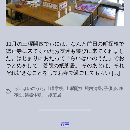
ぃ
報
告
へ
の
11月の土曜開放でぃには、なんと前日の町探検で
徳正寺に来てくれたお友達も遊びに来てくれまし
た。はじまりにあたって「らいはいのうた」でお
つとめをして、若院の紙芝居。 そのあとは、それ
ぞれ好きなことをしてお寺で過ごしてもらい […]
らいはいのうた
,
土曜学校
,
土曜開放
,
境内清掃
,
子供会
,
座
Tags
布団
,
楽器体験、
,
紙芝居
Categories
行事