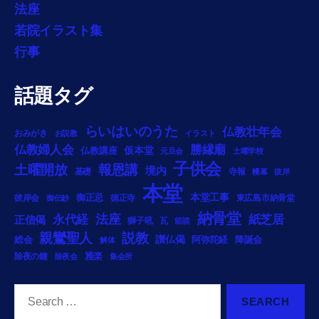
法座
若院イラスト集
行事
話題タグ
らいはいのうた
仏教壮年会
おみがき
お説教
イラスト
勝縁廟
仏教婦人会
仏教講座
仮本堂
元旦会
土曜学校
子供会
土曜開放
報恩講
境内
基礎
寺報
幔幕
彼岸
本堂
御正忌
本堂工事
彼岸会
徳正寺
東広島市納骨堂
御伝鈔
納骨堂
法座
永代経
紙芝居
正信偈
獅子吼
瓦
節談
説教
親鸞聖人
総会
讃仏偈
阿弥陀経
降誕会
解体
雅楽
除夜の鐘
除夜会
集会所
Search
for: