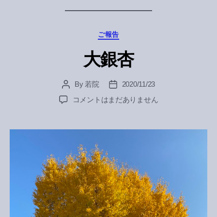
Categories
ご報告
大銀杏
By
若院
2020/11/23
Post
Post
author
date
大
コメントはまだありません
銀
杏
へ
の