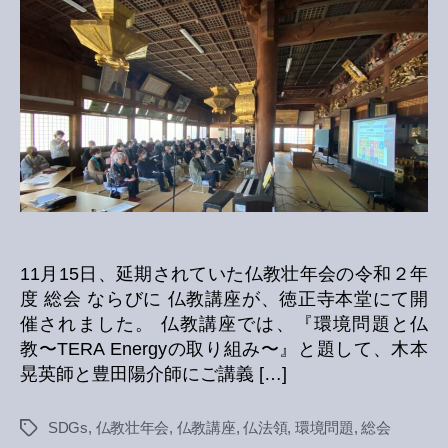
会
総
会
な
ら
び
に
仏
教
講
座
へ
の
11月15日、延期されていた仏教壮年会の令和２年
度 総会 ならびに 仏教講座が、徳正寺本堂にて開
催されました。 仏教講座では、『環境問題と仏
教〜TERA Energyの取り組み〜』と題して、木本
晃英師と豊田陽介師にご講義 […]
SDGs
,
仏教壮年会
,
仏教講座
,
仏法領
,
環境問題
,
総会
Tags