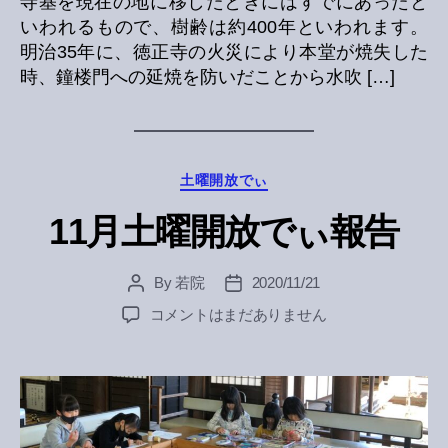
寺基を現在の地に移したときにはすでにあったと
いわれるもので、樹齢は約400年といわれます。
明治35年に、徳正寺の火災により本堂が焼失した
時、鐘楼門への延焼を防いだことから水吹 […]
Categories
土曜開放でぃ
11月土曜開放でぃ報告
By
若院
2020/11/21
Post
Post
author
date
11
コメントはまだありません
月
土
曜
開
放
で