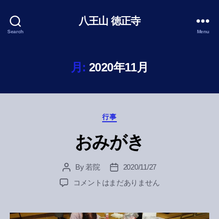
八王山 徳正寺
Search
Menu
月:
2020年11月
Categories
行事
おみがき
By
若院
2020/11/27
Post
Post
author
date
お
コメントはまだありません
み
が
き