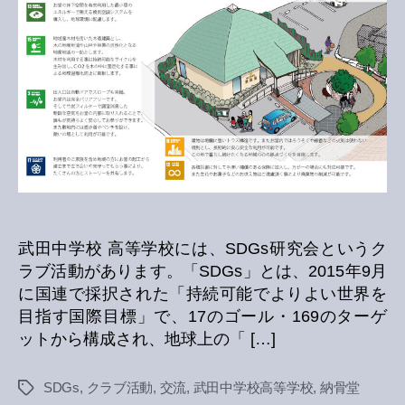
学
校
SDGs
研
究
会
の
皆
さ
ん
と
の
交
武田中学校 高等学校には、SDGs研究会というク
流
ラブ活動があります。「SDGs」とは、2015年9月
へ
に国連で採択された「持続可能でよりよい世界を
の
目指す国際目標」で、17のゴール・169のターゲ
ットから構成され、地球上の「 […]
SDGs
,
クラブ活動
,
交流
,
武田中学校高等学校
,
納骨堂
Tags