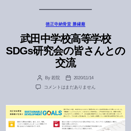
Categories
徳正寺納骨堂 勝縁廟
武田中学校高等学校
SDGs研究会の皆さんとの
交流
By
若院
2020/11/14
Post
Post
author
date
武
コメントはまだありません
田
中
学
校
高
等