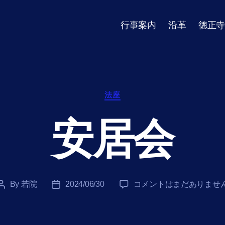
行事案内
沿革
徳正寺
Categories
法座
安居会
安
By
若院
2024/06/30
コメントはまだありませ
Post
Post
居
author
date
会
へ