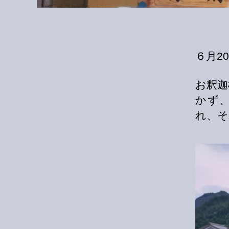
６月2
お釈迦
かず
れ、そ