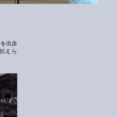
外を出歩
伝えら