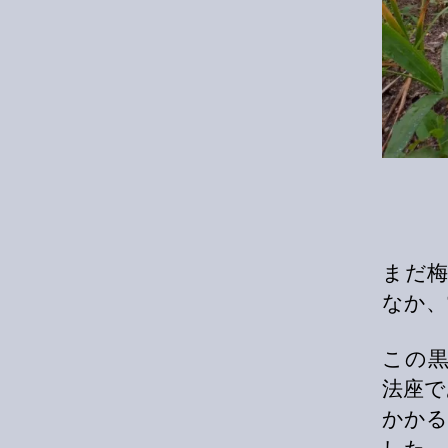
まだ
なか、
この
法座で
かかる