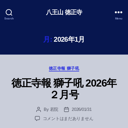
八王山 徳正寺
Search
Menu
月:
2026年1月
Categories
徳正寺報 獅子吼
徳正寺報 獅子吼 2026年
２月号
By
若院
2026/01/31
Post
Post
author
date
徳
コメントはまだありません
正