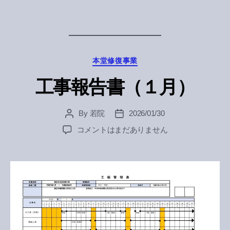
寺
報
獅
子
吼
Categories
本堂修復事業
2026
年
工事報告書（１月）
２
月
号
By
若院
2026/01/30
Post
Post
へ
author
date
の
工
コメントはまだありません
事
報
告
書
（１
月）
へ
の