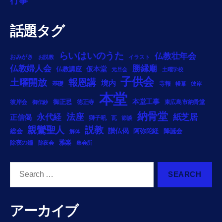
行事
話題タグ
らいはいのうた
仏教壮年会
おみがき
お説教
イラスト
勝縁廟
仏教婦人会
仏教講座
仮本堂
元旦会
土曜学校
子供会
土曜開放
報恩講
境内
基礎
寺報
幔幕
彼岸
本堂
御正忌
本堂工事
彼岸会
徳正寺
東広島市納骨堂
御伝鈔
納骨堂
法座
永代経
紙芝居
正信偈
獅子吼
瓦
節談
説教
親鸞聖人
総会
讃仏偈
阿弥陀経
降誕会
解体
雅楽
除夜の鐘
除夜会
集会所
Search
for:
アーカイブ