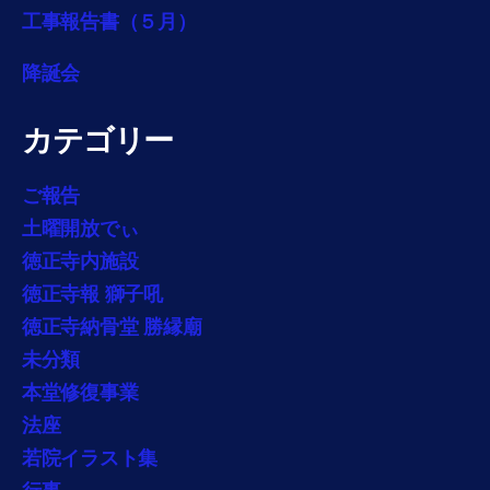
工事報告書（５月）
降誕会
カテゴリー
ご報告
土曜開放でぃ
徳正寺内施設
徳正寺報 獅子吼
徳正寺納骨堂 勝縁廟
未分類
本堂修復事業
法座
若院イラスト集