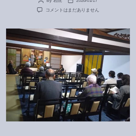
By
若院
2026/01/17
Post
Post
author
date
御
コメントはまだありません
正
忌
へ
の