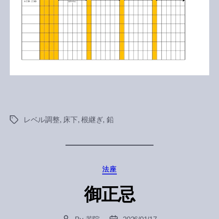
レベル調整
,
床下
,
根継ぎ
,
鉛
Tags
Categories
法座
御正忌