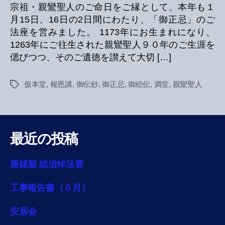
宗祖・親鸞聖人のご命日をご縁として、本年も１
月15日、16日の2日間にわたり、「御正忌」のご
法座を営みました。 1173年にお生まれになり、
1263年にご往生された親鸞聖人９０年のご生涯を
偲びつつ、そのご遺徳を讃えて大切 […]
仮本堂
,
報恩講
,
御伝鈔
,
御正忌
,
御絵伝
,
満堂
,
親鸞聖人
Tags
最近の投稿
勝縁廟 総追悼法要
工事報告書（６月）
安居会