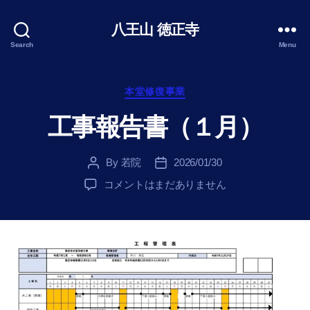
八王山 徳正寺
Search
Menu
Categories
本堂修復事業
工事報告書（１月）
By
若院
2026/01/30
Post
Post
author
date
工
コメントはまだありません
事
報
告
書
（１
月）
へ
の