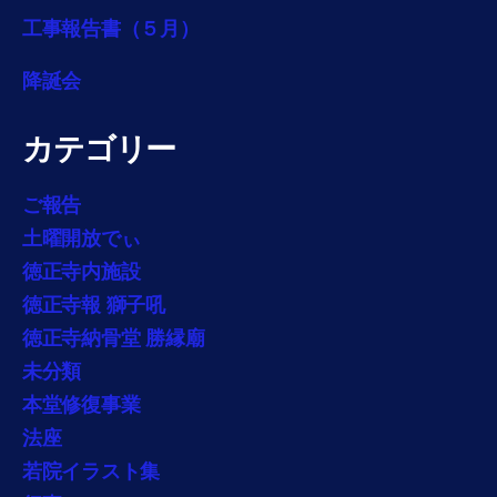
工事報告書（５月）
降誕会
カテゴリー
ご報告
土曜開放でぃ
徳正寺内施設
徳正寺報 獅子吼
徳正寺納骨堂 勝縁廟
未分類
本堂修復事業
法座
若院イラスト集