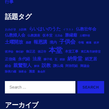
行事
話題タグ
らいはいのうた
仏教壮年会
おみがき
お説教
イラスト
勝縁廟
仏教婦人会
仏教講座
仮本堂
元旦会
土曜学校
子供会
土曜開放
報恩講
境内
基礎
寺報
幔幕
彼岸
本堂
御正忌
本堂工事
彼岸会
徳正寺
東広島市納骨堂
御伝鈔
納骨堂
法座
永代経
紙芝居
正信偈
獅子吼
瓦
節談
説教
親鸞聖人
総会
讃仏偈
阿弥陀経
降誕会
解体
雅楽
除夜の鐘
除夜会
集会所
Search
for:
アーカイブ