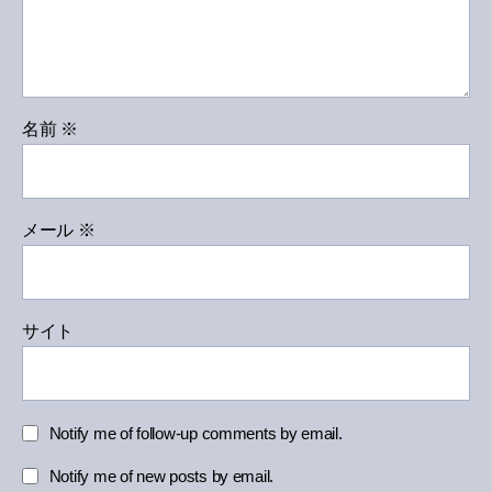
名前
※
メール
※
サイト
Notify me of follow-up comments by email.
Notify me of new posts by email.