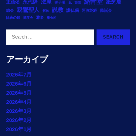
納骨堂
法座
永代経
紙芝居
正信偈
獅子吼
瓦
節談
説教
親鸞聖人
総会
讃仏偈
阿弥陀経
降誕会
解体
雅楽
除夜の鐘
除夜会
集会所
Search
for:
アーカイブ
2026年7月
2026年6月
2026年5月
2026年4月
2026年3月
2026年2月
2026年1月