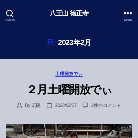
八王山 徳正寺
Search
Menu
月:
2023年2月
Categories
土曜開放でぃ
２月土曜開放でぃ
２
By
若院
2023/02/27
2件のコメント
Post
Post
月
author
date
土
曜
開