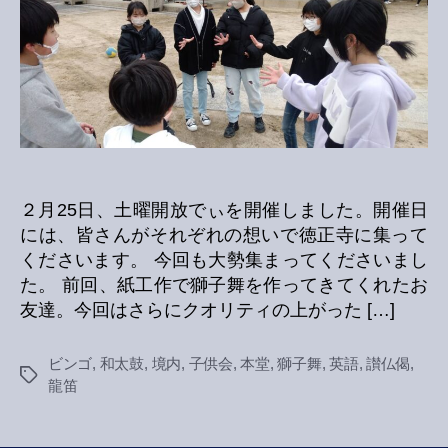
放
で
ぃ
へ
の
２月25日、土曜開放でぃを開催しました。開催日
には、皆さんがそれぞれの想いで徳正寺に集って
くださいます。 今回も大勢集まってくださいまし
た。 前回、紙工作で獅子舞を作ってきてくれたお
友達。今回はさらにクオリティの上がった […]
ビンゴ
,
和太鼓
,
境内
,
子供会
,
本堂
,
獅子舞
,
英語
,
讃仏偈
,
Tags
龍笛