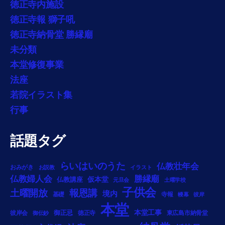
徳正寺内施設
徳正寺報 獅子吼
徳正寺納骨堂 勝縁廟
未分類
本堂修復事業
法座
若院イラスト集
行事
話題タグ
らいはいのうた
仏教壮年会
おみがき
お説教
イラスト
勝縁廟
仏教婦人会
仏教講座
仮本堂
元旦会
土曜学校
子供会
土曜開放
報恩講
境内
基礎
寺報
幔幕
彼岸
本堂
御正忌
本堂工事
彼岸会
徳正寺
東広島市納骨堂
御伝鈔