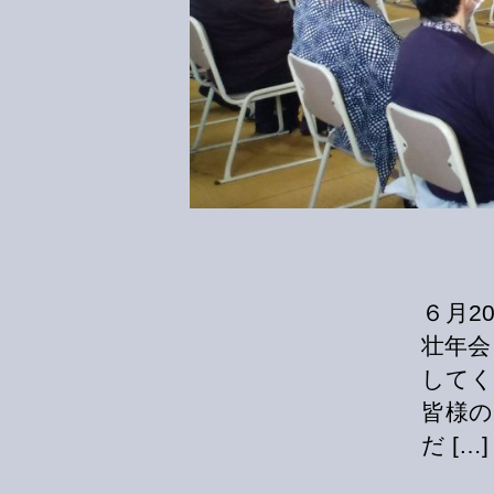
６月2
壮年会
してく
皆様
だ […]