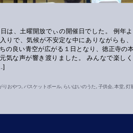
7日は、土曜開放でぃの開催日でした。 例年
雨入りで、気候が不安定な中にありながらも、
ちの良い青空が広がる１日となり、徳正寺の
元気な声が響き渡りました。 みんなで楽し
…]
がりおやつ
,
バスケットボール
,
らいはいのうた
,
子供会
,
本堂
,
灯