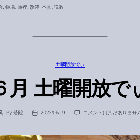
会
,
帳場
,
庫裡
,
改装
,
本堂
,
説教
Categories
土曜開放でぃ
６月 土曜開放で
６
By
若院
2023/06/19
コメントはまだありませ
Post
Post
月
author
date
土
曜