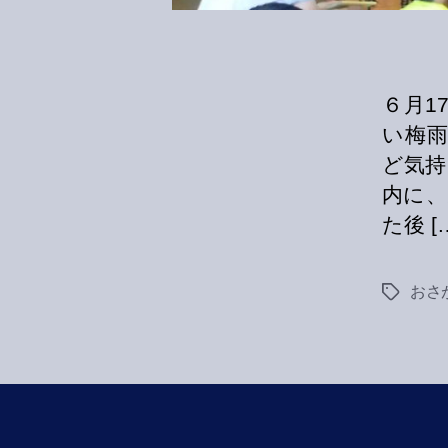
６月1
い梅
ど気持
内に、
た後 [
おさ
Tags