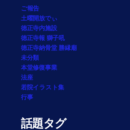
ご報告
土曜開放でぃ
徳正寺内施設
徳正寺報 獅子吼
徳正寺納骨堂 勝縁廟
未分類
本堂修復事業
法座
若院イラスト集
行事
話題タグ