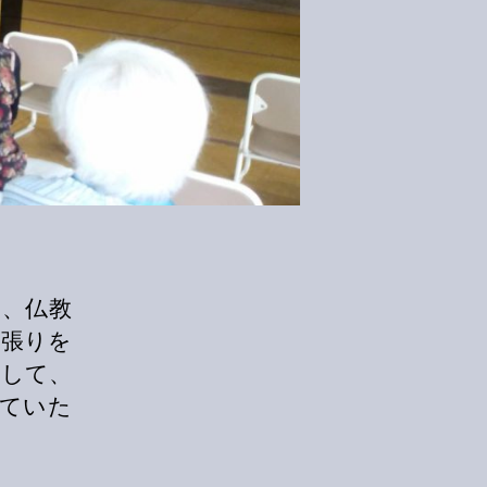
ら、仏教
幕張りを
うして、
ていた