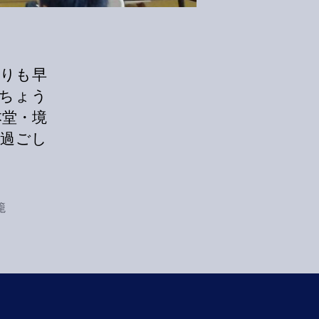
よりも早
ちょう
本堂・境
く過ごし
籠