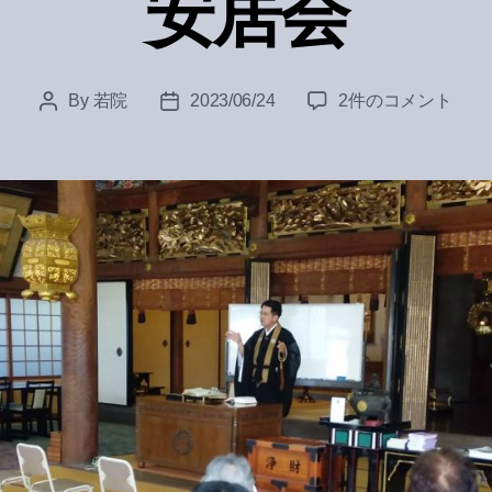
安居会
安
By
若院
2023/06/24
2件のコメント
Post
Post
居
author
date
会
へ
の