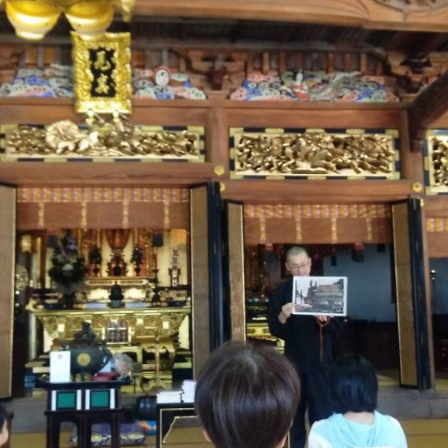
開
放
で
ぃ
へ
の