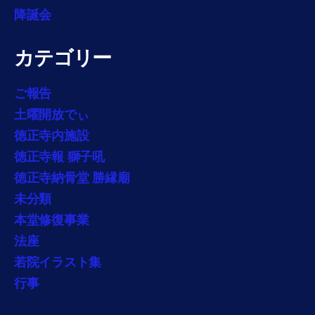
降誕会
カテゴリー
ご報告
土曜開放でぃ
徳正寺内施設
徳正寺報 獅子吼
徳正寺納骨堂 勝縁廟
未分類
本堂修復事業
法座
若院イラスト集
行事