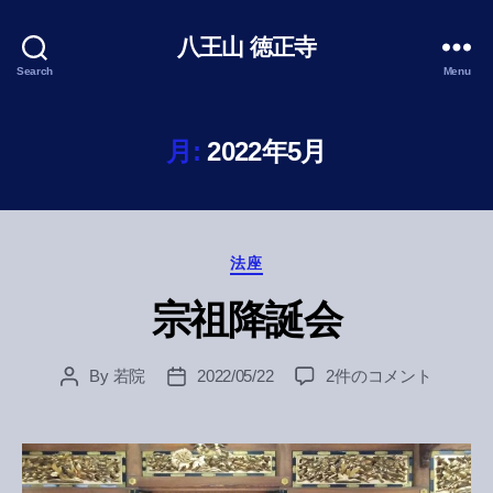
八王山 徳正寺
Search
Menu
月:
2022年5月
Categories
法座
宗祖降誕会
宗
By
若院
2022/05/22
2件のコメント
Post
Post
祖
author
date
降
誕
会