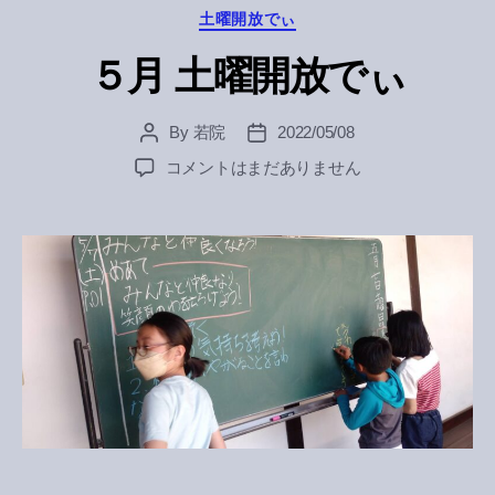
Categories
土曜開放でぃ
５月 土曜開放でぃ
By
若院
2022/05/08
Post
Post
author
date
５
コメントはまだありません
月
土
曜
開
放
で
ぃ
へ
の