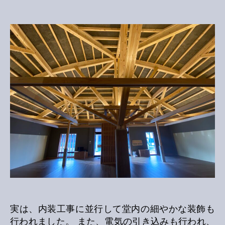
築
工
事
完
了
へ
の
実は、内装工事に並行して堂内の細やかな装飾も
行われました。 また、電気の引き込みも行われ、