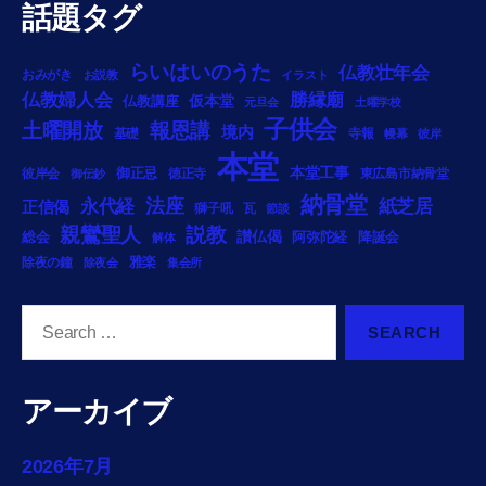
話題タグ
らいはいのうた
仏教壮年会
おみがき
お説教
イラスト
勝縁廟
仏教婦人会
仏教講座
仮本堂
元旦会
土曜学校
子供会
土曜開放
報恩講
境内
基礎
寺報
幔幕
彼岸
本堂
御正忌
本堂工事
彼岸会
徳正寺
東広島市納骨堂
御伝鈔
納骨堂
法座
永代経
紙芝居
正信偈
獅子吼
瓦
節談
説教
親鸞聖人
総会
讃仏偈
阿弥陀経
降誕会
解体
雅楽
除夜の鐘
除夜会
集会所
Search
for:
アーカイブ
2026年7月