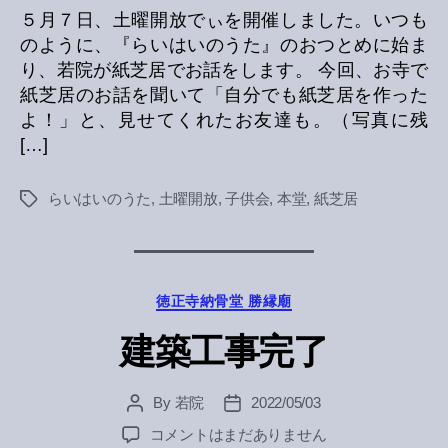
５月７日、土曜開放でぃを開催しました。いつも
のように、『らいはいのうた』のおつとめに始ま
り、若院が紙芝居でお話をします。 今回、お寺で
紙芝居のお話を聞いて「自分でも紙芝居を作った
よ！」と、見せてくれたお友達も。（写真に残
[…]
らいはいのうた
,
土曜開放
,
子供会
,
本堂
,
紙芝居
Tags
Categories
徳正寺納骨堂 勝縁廟
建築工事完了
By
若院
2022/05/03
Post
Post
author
date
建
コメントはまだありません