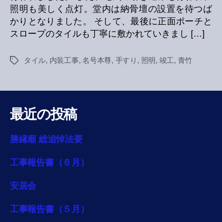
照明も美しく点灯。堂内は納骨壇の設置を待つば
かりとなりました。 そして、最後に正面ポーチと
スロープのタイルも丁寧に敷かれていきまし […]
タイル
,
内装工事
,
名号本尊
,
手すり
,
照明
,
竣工
,
青竹
Tags
最近の投稿
勝縁廟 総追悼法要
工事報告書（６月）
安居会
工事報告書（５月）