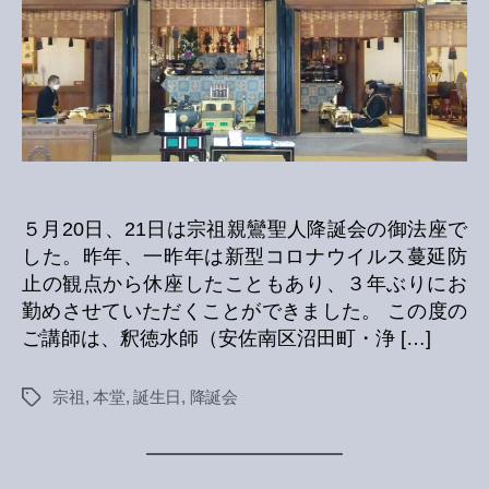
へ
の
５月20日、21日は宗祖親鸞聖人降誕会の御法座で
した。昨年、一昨年は新型コロナウイルス蔓延防
止の観点から休座したこともあり、３年ぶりにお
勤めさせていただくことができました。 この度の
ご講師は、釈徳水師（安佐南区沼田町・浄 […]
宗祖
,
本堂
,
誕生日
,
降誕会
Tags