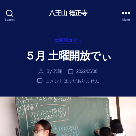
八王山 徳正寺
Search
Menu
Categories
土曜開放でぃ
５月 土曜開放でぃ
By
若院
2022/05/08
Post
Post
author
date
５
コメントはまだありません
月
土
曜
開
放
で
ぃ
へ