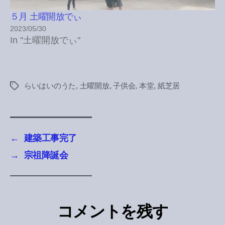
５月 土曜開放でぃ
2023/05/30
In "土曜開放でぃ"
らいはいのうた
,
土曜開放
,
子供会
,
本堂
,
紙芝居
Tags
←
建築工事完了
→
宗祖降誕会
コメントを残す