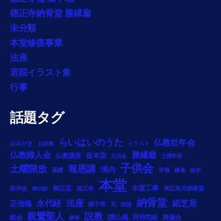
徳正寺納骨堂 勝縁廟
未分類
本堂修復事業
法座
若院イラスト集
行事
話題タグ
らいはいのうた
仏教壮年会
おみがき
お説教
イラスト
勝縁廟
仏教婦人会
仏教講座
仮本堂
元旦会
土曜学校
子供会
土曜開放
報恩講
境内
基礎
寺報
幔幕
彼岸
本堂
御正忌
本堂工事
彼岸会
徳正寺
東広島市納骨堂
御伝鈔
納骨堂
法座
永代経
紙芝居
正信偈
獅子吼
瓦
節談
説教
親鸞聖人
総会
讃仏偈
阿弥陀経
降誕会
解体