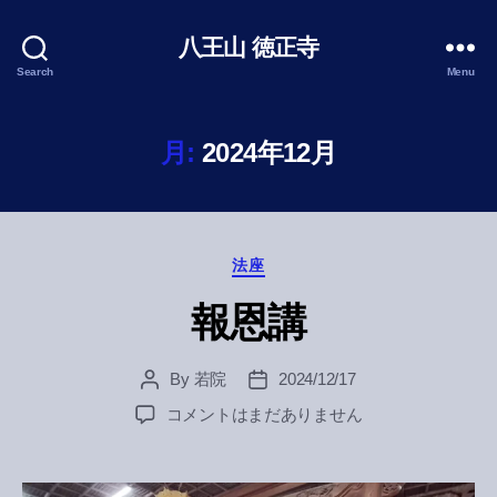
八王山 徳正寺
Search
Menu
月:
2024年12月
Categories
法座
報恩講
By
若院
2024/12/17
Post
Post
author
date
報
コメントはまだありません
恩
講
へ