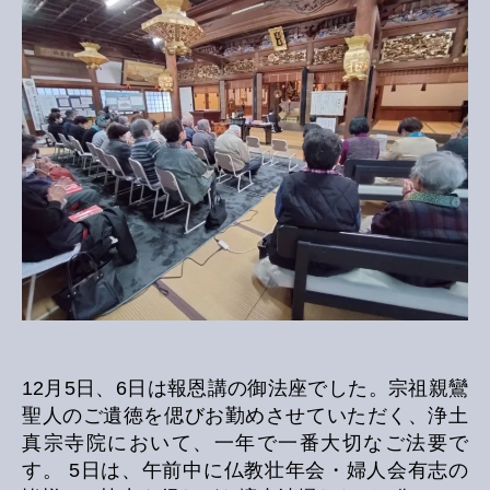
の
12月5日、6日は報恩講の御法座でした。宗祖親鸞
聖人のご遺徳を偲びお勤めさせていただく、浄土
真宗寺院において、一年で一番大切なご法要で
す。 5日は、午前中に仏教壮年会・婦人会有志の