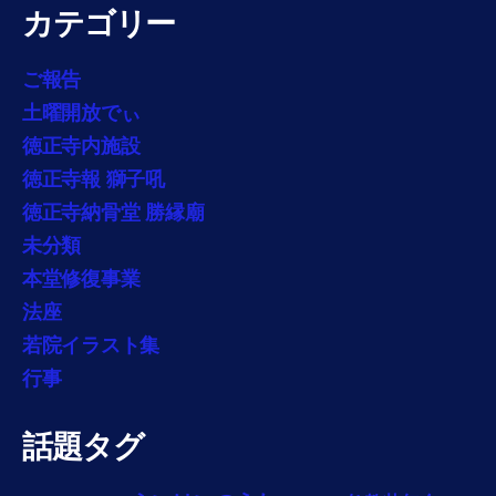
カテゴリー
ご報告
土曜開放でぃ
徳正寺内施設
徳正寺報 獅子吼
徳正寺納骨堂 勝縁廟
未分類
本堂修復事業
法座
若院イラスト集
行事
話題タグ