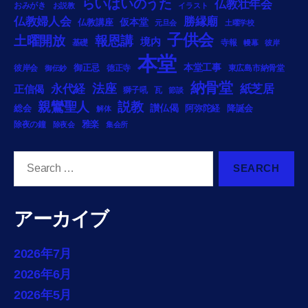
らいはいのうた
仏教壮年会
おみがき
お説教
イラスト
勝縁廟
仏教婦人会
仏教講座
仮本堂
元旦会
土曜学校
子供会
土曜開放
報恩講
境内
基礎
寺報
幔幕
彼岸
本堂
御正忌
本堂工事
彼岸会
徳正寺
東広島市納骨堂
御伝鈔
納骨堂
法座
永代経
紙芝居
正信偈
獅子吼
瓦
節談
説教
親鸞聖人
総会
讃仏偈
阿弥陀経
降誕会
解体
雅楽
除夜の鐘
除夜会
集会所
Search
for:
アーカイブ
2026年7月
2026年6月
2026年5月