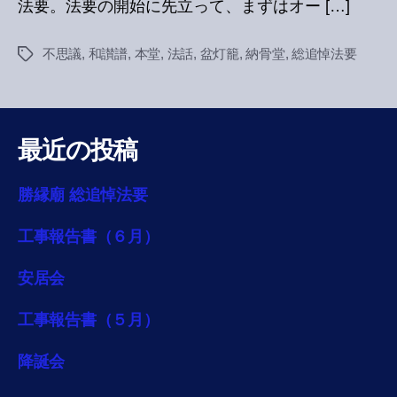
法要。法要の開始に先立って、まずはオー […]
不思議
,
和讃譜
,
本堂
,
法話
,
盆灯籠
,
納骨堂
,
総追悼法要
Tags
最近の投稿
勝縁廟 総追悼法要
工事報告書（６月）
安居会
工事報告書（５月）
降誕会