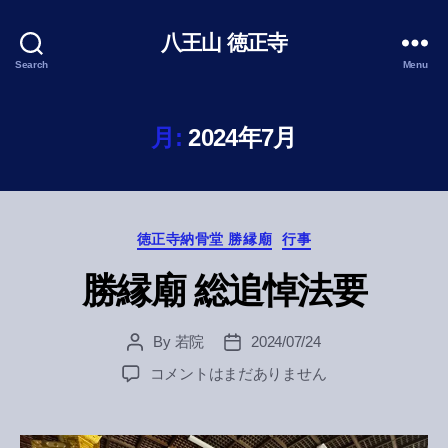
八王山 徳正寺
Search
Menu
月:
2024年7月
Categories
徳正寺納骨堂 勝縁廟
行事
勝縁廟 総追悼法要
By
若院
2024/07/24
Post
Post
author
date
勝
コメントはまだありません
縁
廟
総