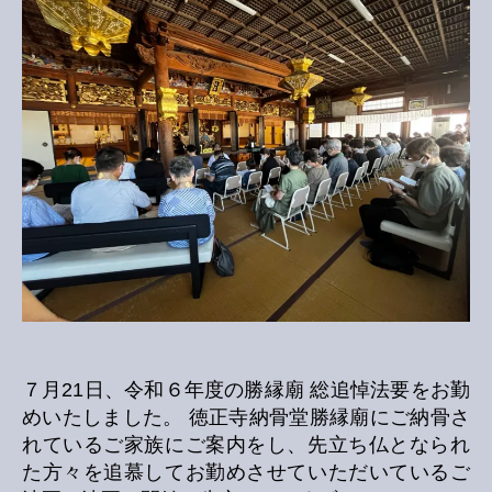
追
悼
法
要
へ
の
７月21日、令和６年度の勝縁廟 総追悼法要をお勤
めいたしました。 徳正寺納骨堂勝縁廟にご納骨さ
れているご家族にご案内をし、先立ち仏となられ
た方々を追慕してお勤めさせていただいているご