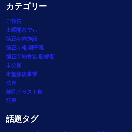
カテゴリー
ご報告
土曜開放でぃ
徳正寺内施設
徳正寺報 獅子吼
徳正寺納骨堂 勝縁廟
未分類
本堂修復事業
法座
若院イラスト集
行事
話題タグ