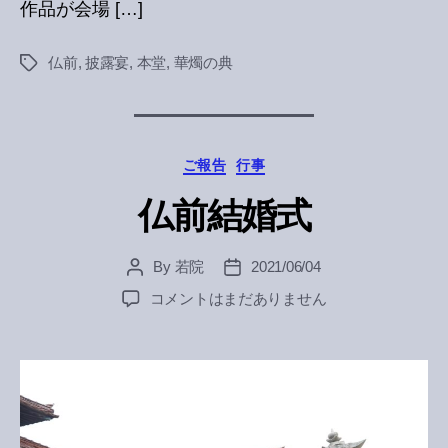
作品が会場 […]
仏前
,
披露宴
,
本堂
,
華燭の典
Tags
Categories
ご報告
行事
仏前結婚式
By
若院
2021/06/04
Post
Post
author
date
仏
コメントはまだありません
前
結
婚
式
へ
の