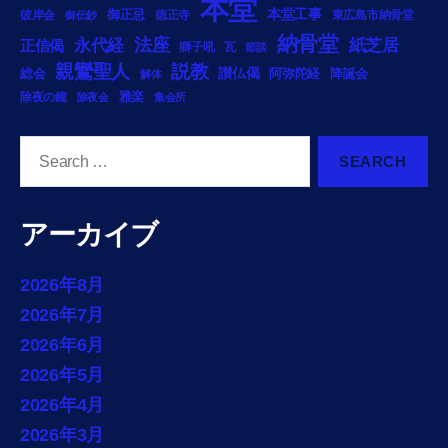
本堂
本堂工事
御正忌
彼岸会
徳正寺
東広島市納骨堂
御伝鈔
納骨堂
法座
永代経
紙芝居
正信偈
獅子吼
瓦
節談
説教
親鸞聖人
総会
讃仏偈
阿弥陀経
降誕会
解体
雅楽
除夜の鐘
除夜会
集会所
Search
for:
アーカイブ
2026年8月
2026年7月
2026年6月
2026年5月
2026年4月
2026年3月