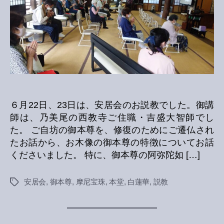
へ
の
６月22日、23日は、安居会のお説教でした。御講
師は、乃美尾の西教寺ご住職・吉盛大智師でし
た。 ご自坊の御本尊を、修復のためにご遷仏され
たお話から、お木像の御本尊の特徴についてお話
くださいました。 特に、御本尊の阿弥陀如 […]
安居会
,
御本尊
,
摩尼宝珠
,
本堂
,
白蓮華
,
説教
Tags