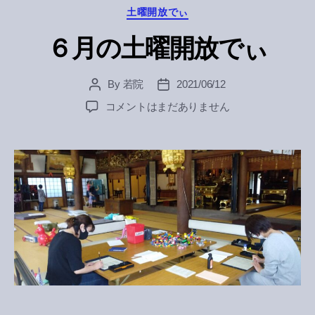
Categories
土曜開放でぃ
６月の土曜開放でぃ
By
若院
2021/06/12
Post
Post
author
date
６
コメントはまだありません
月
の
土
曜
開
放
で
ぃ
へ
の