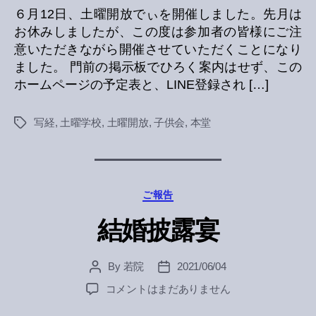
６月12日、土曜開放でぃを開催しました。先月は
お休みしましたが、この度は参加者の皆様にご注
意いただきながら開催させていただくことになり
ました。 門前の掲示板でひろく案内はせず、この
ホームページの予定表と、LINE登録され […]
写経
,
土曜学校
,
土曜開放
,
子供会
,
本堂
Tags
Categories
ご報告
結婚披露宴
By
若院
2021/06/04
Post
Post
author
date
結
コメントはまだありません
婚