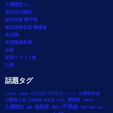
土曜開放でぃ
徳正寺内施設
徳正寺報 獅子吼
徳正寺納骨堂 勝縁廟
未分類
本堂修復事業
法座
若院イラスト集
行事
話題タグ
らいはいのうた
仏教壮年会
おみがき
お説教
イラスト
勝縁廟
仏教婦人会
仏教講座
仮本堂
元旦会
土曜学校
子供会
土曜開放
報恩講
境内
基礎
寺報
幔幕
彼岸