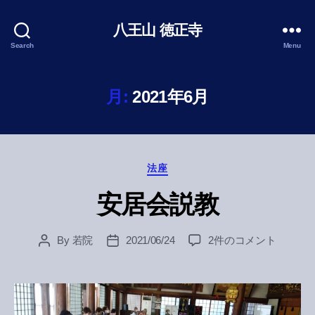
八王山 徳正寺
Search
Menu
月:
2021年6月
Categories
法座
安居会説教
安
By
若院
2021/06/24
2件のコメント
Post
Post
居
author
date
会
説
教