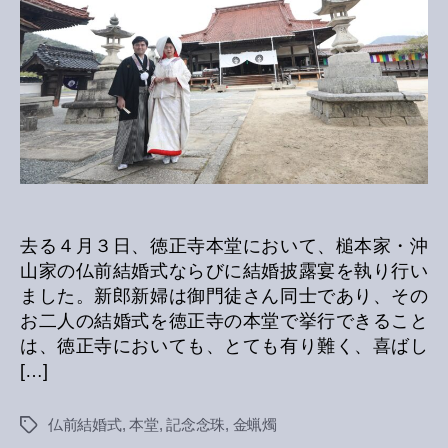
去る４月３日、徳正寺本堂において、槌本家・沖
山家の仏前結婚式ならびに結婚披露宴を執り行い
ました。新郎新婦は御門徒さん同士であり、その
お二人の結婚式を徳正寺の本堂で挙行できること
は、徳正寺においても、とても有り難く、喜ばし
[…]
仏前結婚式
,
本堂
,
記念念珠
,
金蝋燭
Tags