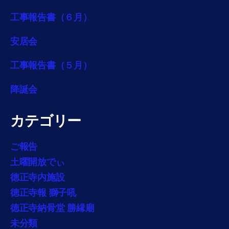
工事報告書（６月）
安居会
工事報告書（５月）
降誕会
カテゴリー
ご報告
土曜開放でぃ
徳正寺内施設
徳正寺報 獅子吼
徳正寺納骨堂 勝縁廟
未分類