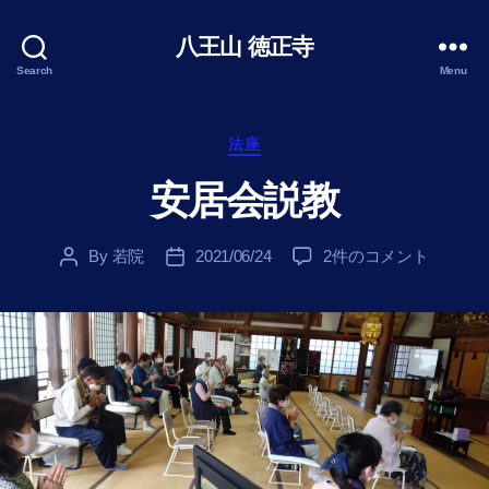
八王山 徳正寺
Search
Menu
Categories
法座
安居会説教
安
By
若院
2021/06/24
2件のコメント
Post
Post
居
author
date
会
説
教
へ
の