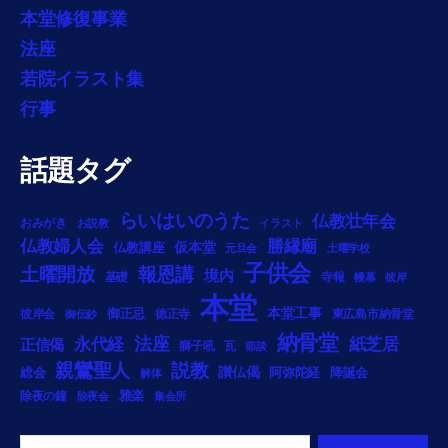
本堂修復事業
法座
若院イラスト集
行事
話題タグ
らいはいのうた
仏教壮年会
おみがき
お説教
イラスト
勝縁廟
仏教婦人会
仏教講座
仮本堂
元旦会
土曜学校
子供会
土曜開放
報恩講
境内
基礎
寺報
幔幕
彼岸
本堂
御正忌
本堂工事
彼岸会
徳正寺
東広島市納骨堂
御伝鈔
納骨堂
法座
永代経
紙芝居
正信偈
獅子吼
瓦
節談
説教
親鸞聖人
総会
讃仏偈
阿弥陀経
降誕会
解体
雅楽
除夜の鐘
除夜会
集会所
Search