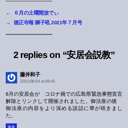
←
６月の土曜開放でぃ
→
徳正寺報 獅子吼 2021年７月号
2 replies on “安居会説教”
says:
藤井和子
2021/06/24 at 08:45
6月の安居会が コロナ禍での広島県緊急事態宣言
解除とリンクして開催されました。御法座の後
御法座の内容をより深める談話に華が咲きまし
た。
返信