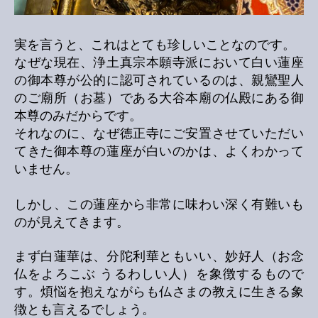
実を言うと、これはとても珍しいことなのです。
なぜな現在、浄土真宗本願寺派において白い蓮座
の御本尊が公的に認可されているのは、親鸞聖人
のご廟所（お墓）である大谷本廟の仏殿にある御
本尊のみだからです。
それなのに、なぜ徳正寺にご安置させていただい
てきた御本尊の蓮座が白いのかは、よくわかって
いません。
しかし、この蓮座から非常に味わい深く有難いも
のが見えてきます。
まず白蓮華は、分陀利華ともいい、妙好人（お念
仏をよろこぶ うるわしい人）を象徴するもので
す。煩悩を抱えながらも仏さまの教えに生きる象
徴とも言えるでしょう。