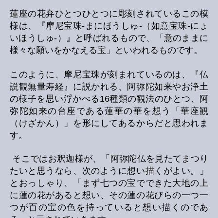
蓮座の花弁ひとつひとつに彫刻されているこの模
様は、『摩尼宝珠-まにほうしゅ-（如意宝珠-にょ
いほうしゅ-）』と呼ばれるもので、「意のままに
様々な願いをかなえる宝」といわれるものです。
このように、摩尼宝珠が刻まれているのは、『仏
説観無量寿経』に説かれる、阿弥陀如来やお浄土
の様子を思い浮かべる16種類の観法のひとつ、阿
弥陀如来の台座である蓮華の華を想う「華座観
（けざかん）」を形にしてあるからだと思われま
す。
そこではお釈迦様が、「阿弥陀仏を見たてまつり
たいと思うなら、次のように想い描くがよい。」
とおっしゃり、「まず七つの宝でできた大地の上
に蓮の花があると想い、その蓮の花びらの一つ一
つが百の宝の色を持っていると想い描くのであ