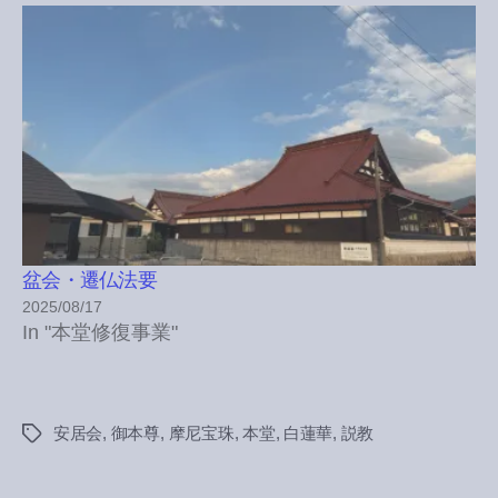
盆会・遷仏法要
2025/08/17
In "本堂修復事業"
安居会
,
御本尊
,
摩尼宝珠
,
本堂
,
白蓮華
,
説教
Tags