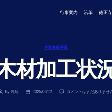
行事案内
沿革
徳正寺
Categories
本堂修復事業
木材加工状
木
By
若院
2025/06/22
コメントはまだありませ
Post
Post
材
author
date
加
工