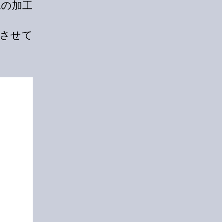
工の加工
させて