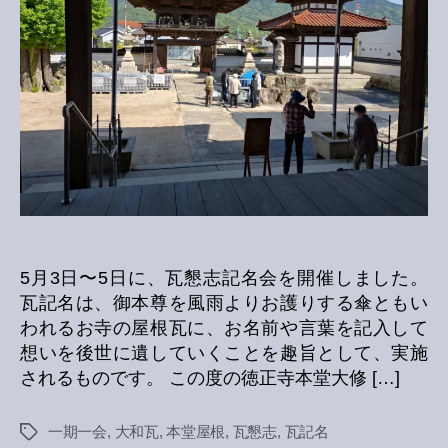
の
5月3日〜5日に、瓦懇志記名会を開催しました。
瓦記名は、御本尊を風雨よりお護りする傘ともい
われるお寺の屋根瓦に、お名前や言葉を記入して
想いを後世に遺していくことを趣旨として、実施
されるものです。 この度の徳正寺本堂大修 […]
一期一会
,
大和瓦
,
本堂屋根
,
瓦懇志
,
瓦記名
Tags