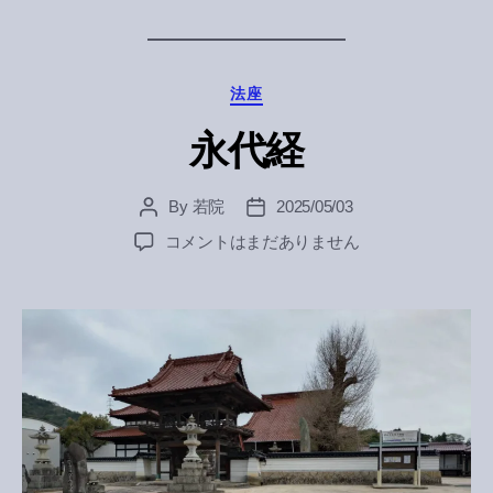
Categories
法座
永代経
By
若院
2025/05/03
Post
Post
author
date
永
コメントはまだありません
代
経
へ
の