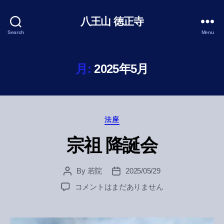
八王山 徳正寺
Search
Menu
月:
2025年5月
Categories
法座
宗祖 降誕会
By
若院
2025/05/29
Post
Post
author
date
宗
コメントはまだありません
祖
降
誕