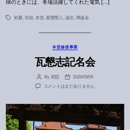
掃のときには、冬場活躍してくれた電気 […]
初夏
,
宗祖
,
本堂
,
親鸞聖人
,
誕生
,
降誕会
Tags
Categories
本堂修復事業
瓦懇志記名会
By
若院
2025/05/09
Post
Post
author
date
瓦
コメントはまだありません
懇
志
記
名
会
へ