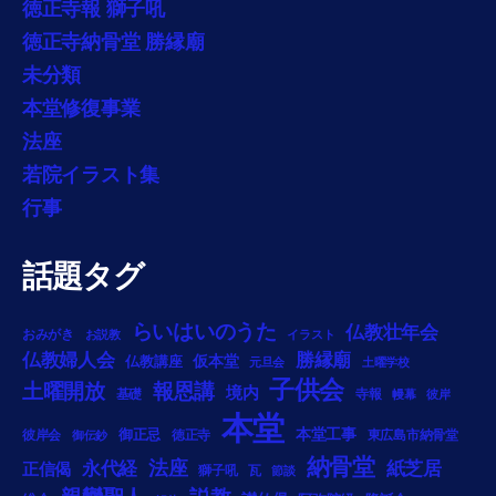
徳正寺報 獅子吼
徳正寺納骨堂 勝縁廟
未分類
本堂修復事業
法座
若院イラスト集
行事
話題タグ
らいはいのうた
仏教壮年会
おみがき
お説教
イラスト
勝縁廟
仏教婦人会
仏教講座
仮本堂
元旦会
土曜学校
子供会
土曜開放
報恩講
境内
基礎
寺報
幔幕
彼岸
本堂
御正忌
本堂工事
彼岸会
徳正寺
東広島市納骨堂
御伝鈔
納骨堂
法座
永代経
紙芝居
正信偈
獅子吼
瓦
節談