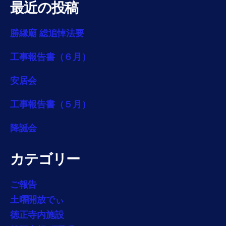
最近の投稿
勝縁廟 総追悼法要
工事報告書（６月）
安居会
工事報告書（５月）
降誕会
カテゴリー
ご報告
土曜開放でぃ
徳正寺内施設