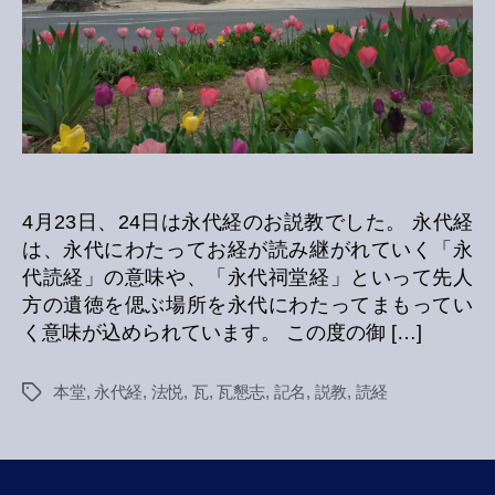
4月23日、24日は永代経のお説教でした。 永代経
は、永代にわたってお経が読み継がれていく「永
代読経」の意味や、「永代祠堂経」といって先人
方の遺徳を偲ぶ場所を永代にわたってまもってい
く意味が込められています。 この度の御 […]
本堂
,
永代経
,
法悦
,
瓦
,
瓦懇志
,
記名
,
説教
,
読経
Tags