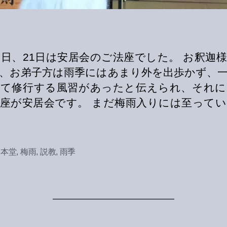
0日、21日は安居会のご法座でした。 お釈迦
、お弟子方は雨季にはあまり外を出歩かず、
って修行する風習があったと伝えられ、それに
座が安居会です。 まだ梅雨入りには至って
,
本堂
,
梅雨
,
説教
,
雨季