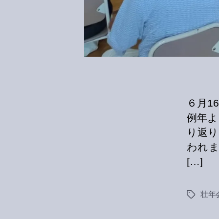
６月1
例年よ
り返り
われま
[…]
壮年
Tags