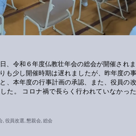
6日、令和６年度仏教壮年会の総会が開催され
りも少し開催時期は遅れましたが、昨年度の
と、本年度の行事計画の承認、また、役員の
した。 コロナ禍で長らく行われていなかっ
会
,
役員改選
,
懇親会
,
総会