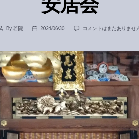
安居会
安
By
若院
2024/06/30
コメントはまだありませ
Post
Post
居
author
date
会
へ
の