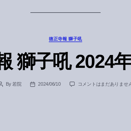
Categories
徳正寺報 獅子吼
 獅子吼 2024
徳
By
若院
2024/06/10
コメントはまだありませ
Post
Post
正
author
date
寺
報
獅
子
吼