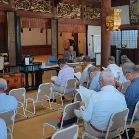
会
へ
の