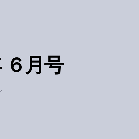
年 ６月号
ん