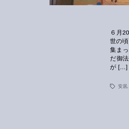
６月2
世の頃
集ま
だ御法
が […]
安居
Tags