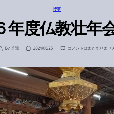
Categories
行事
６年度仏教壮年会
令
By
若院
2024/06/25
コメントはまだありませ
Post
Post
和
author
date
６
年
度
仏
教
壮
年
会
総