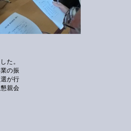
ました。
事業の振
改選が行
た懇親会