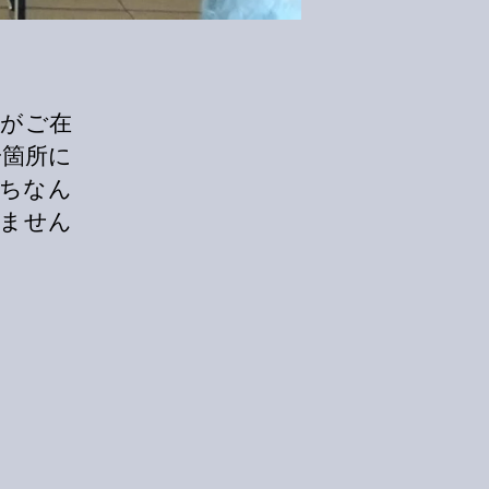
様がご在
一箇所に
ちなん
いません