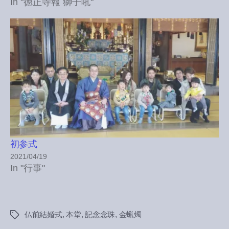
In "徳正寺報 獅子吼"
初参式
2021/04/19
In "行事"
仏前結婚式
,
本堂
,
記念念珠
,
金蝋燭
Tags