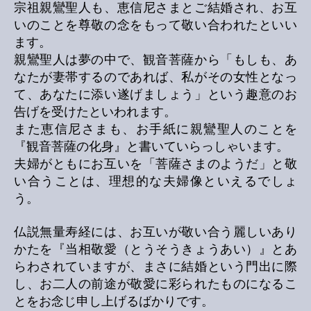
宗祖親鸞聖人も、恵信尼さまとご結婚され、お互
いのことを尊敬の念をもって敬い合われたといい
ます。
親鸞聖人は夢の中で、観音菩薩から「もしも、あ
なたが妻帯するのであれば、私がその女性となっ
て、あなたに添い遂げましょう」という趣意のお
告げを受けたといわれます。
また恵信尼さまも、お手紙に親鸞聖人のことを
『観音菩薩の化身』と書いていらっしゃいます。
夫婦がともにお互いを「菩薩さまのようだ」と敬
い合うことは、理想的な夫婦像といえるでしょ
う。
仏説無量寿経には、お互いが敬い合う麗しいあり
かたを『当相敬愛（とうそうきょうあい）』とあ
らわされていますが、まさに結婚という門出に際
し、お二人の前途が敬愛に彩られたものになるこ
とをお念じ申し上げるばかりです。