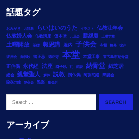
話題タグ
らいはいのうた
仏教壮年会
おみがき
お説教
イラスト
勝縁廟
仏教婦人会
仏教講座
仮本堂
元旦会
土曜学校
子供会
土曜開放
報恩講
境内
基礎
寺報
幔幕
彼岸
本堂
御正忌
本堂工事
彼岸会
徳正寺
東広島市納骨堂
御伝鈔
納骨堂
法座
永代経
紙芝居
正信偈
獅子吼
瓦
節談
説教
親鸞聖人
総会
讃仏偈
阿弥陀経
降誕会
解体
雅楽
除夜の鐘
除夜会
集会所
Search
for:
アーカイブ