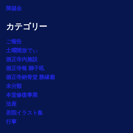
降誕会
カテゴリー
ご報告
土曜開放でぃ
徳正寺内施設
徳正寺報 獅子吼
徳正寺納骨堂 勝縁廟
未分類
本堂修復事業
法座
若院イラスト集
行事