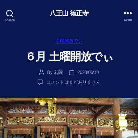
八王山 徳正寺
Search
Menu
Categories
土曜開放でぃ
６月 土曜開放でぃ
By
若院
2023/06/19
Post
Post
author
date
６
コメントはまだありません
月
土
曜
開
放
で
ぃ
へ