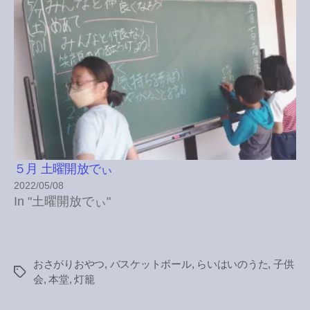
５月 土曜開放でぃ
2022/05/08
In "土曜開放でぃ"
おさがりおやつ
,
バスケットボール
,
らいはいのうた
,
子供
Tags
会
,
本堂
,
灯籠