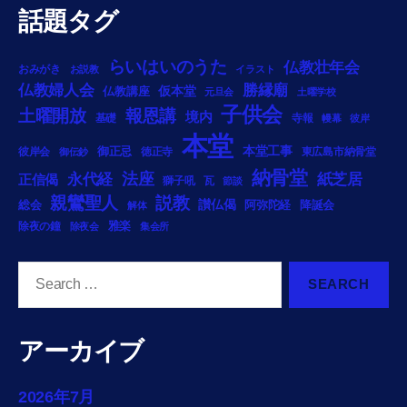
話題タグ
らいはいのうた
仏教壮年会
おみがき
お説教
イラスト
勝縁廟
仏教婦人会
仏教講座
仮本堂
元旦会
土曜学校
子供会
土曜開放
報恩講
境内
基礎
寺報
幔幕
彼岸
本堂
御正忌
本堂工事
彼岸会
徳正寺
東広島市納骨堂
御伝鈔
納骨堂
法座
永代経
紙芝居
正信偈
獅子吼
瓦
節談
説教
親鸞聖人
総会
讃仏偈
阿弥陀経
降誕会
解体
雅楽
除夜の鐘
除夜会
集会所
Search
for:
アーカイブ
2026年7月