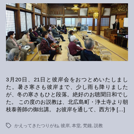
説
教
へ
の
3月20日、21日と彼岸会をおつとめいたしまし
た。暑さ寒さも彼岸まで、少し雨も降りました
が、冬の寒さもひと段落。絶好のお聴聞日和でし
た。 この度のお説教は、北広島町・浄土寺より朝
枝泰善師の御出講。 お彼岸を通して、西方浄 […]
かえってきたつりがね
,
彼岸
,
本堂
,
梵鐘
,
説教
Tags