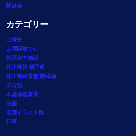
降誕会
カテゴリー
ご報告
土曜開放でぃ
徳正寺内施設
徳正寺報 獅子吼
徳正寺納骨堂 勝縁廟
未分類
本堂修復事業
法座
若院イラスト集
行事