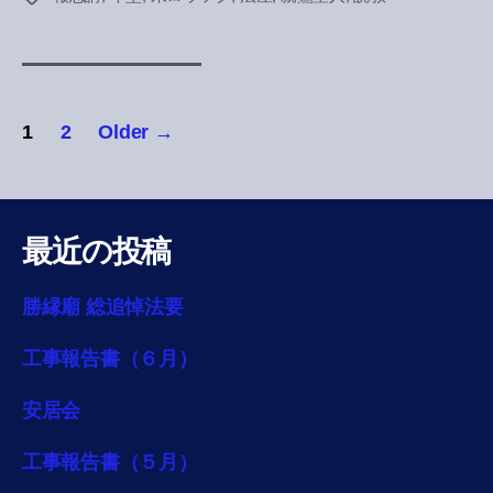
投
1
2
Older
→
稿
の
最近の投稿
ペ
ー
勝縁廟 総追悼法要
ジ
工事報告書（６月）
送
安居会
り
工事報告書（５月）