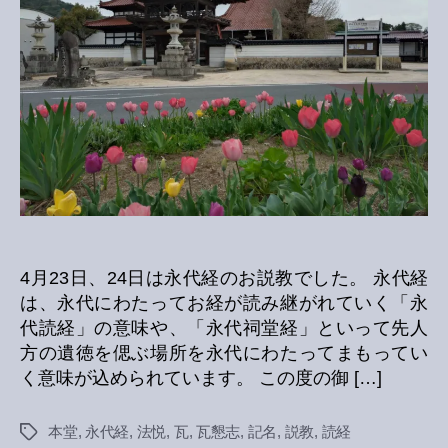
4月23日、24日は永代経のお説教でした。 永代経
は、永代にわたってお経が読み継がれていく「永
代読経」の意味や、「永代祠堂経」といって先人
方の遺徳を偲ぶ場所を永代にわたってまもってい
く意味が込められています。 この度の御 […]
本堂
,
永代経
,
法悦
,
瓦
,
瓦懇志
,
記名
,
説教
,
読経
Tags