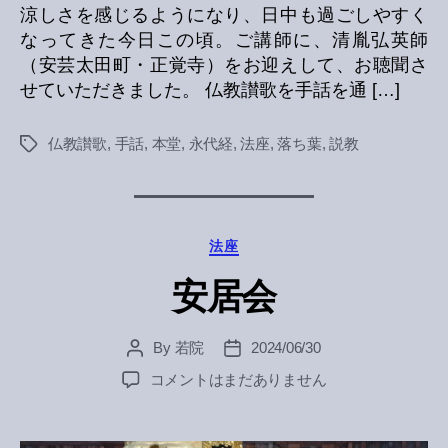
涼しさを感じるようになり、日中も過ごしやすく
なってきた今日この頃。ご講師に、清胤弘英師
（安芸太田町・正覚寺）をお迎えして、お聴聞さ
せていただきました。 仏教讃歌を手話を通 […]
仏教讃歌
,
手話
,
本堂
,
永代経
,
法座
,
落ち葉
,
説教
Tags
Categories
法座
安居会
By
若院
2024/06/30
Post
Post
author
date
安
コメントはまだありません
居
会
へ