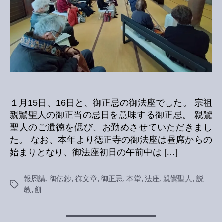
１月15日、16日と、御正忌の御法座でした。 宗祖
親鸞聖人の御正当の忌日を意味する御正忌。 親鸞
聖人のご遺徳を偲び、お勤めさせていただきまし
た。 なお、本年より徳正寺の御法座は昼席からの
始まりとなり、御法座初日の午前中は […]
報恩講
,
御伝鈔
,
御文章
,
御正忌
,
本堂
,
法座
,
親鸞聖人
,
説
Tags
教
,
餅