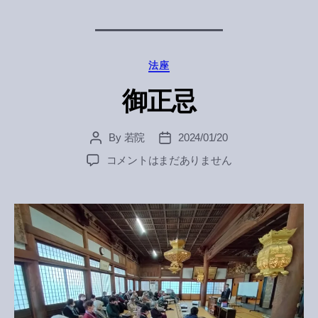
Categories
法座
御正忌
By
若院
2024/01/20
Post
Post
author
date
御
コメントはまだありません
正
忌
へ
の