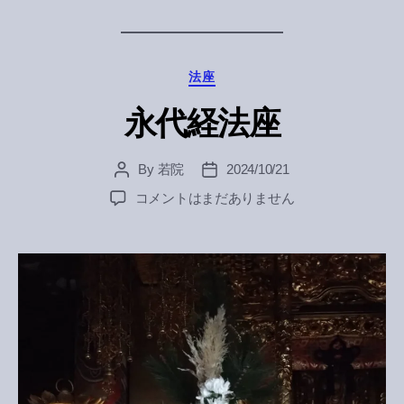
Categories
法座
永代経法座
By
若院
2024/10/21
Post
Post
author
date
永
コメントはまだありません
代
経
法
座
へ
の