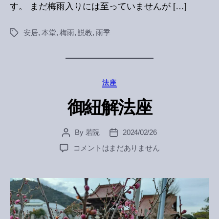
す。 まだ梅雨入りには至っていませんが […]
安居
,
本堂
,
梅雨
,
説教
,
雨季
Tags
Categories
法座
御紐解法座
By
若院
2024/02/26
Post
Post
author
date
御
コメントはまだありません
紐
解
法
座
へ
の