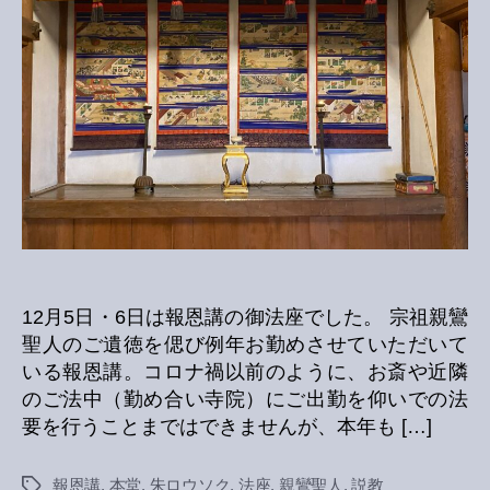
12月5日・6日は報恩講の御法座でした。 宗祖親鸞
聖人のご遺徳を偲び例年お勤めさせていただいて
いる報恩講。コロナ禍以前のように、お斎や近隣
のご法中（勤め合い寺院）にご出勤を仰いでの法
要を行うことまではできませんが、本年も […]
報恩講
,
本堂
,
朱ロウソク
,
法座
,
親鸞聖人
,
説教
Tags