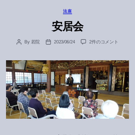
Categories
法座
安居会
安
By
若院
2023/06/24
2件のコメント
Post
Post
居
author
date
会
へ
の