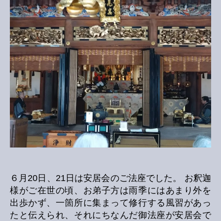
の
６月20日、21日は安居会のご法座でした。 お釈迦
様がご在世の頃、お弟子方は雨季にはあまり外を
出歩かず、一箇所に集まって修行する風習があっ
たと伝えられ、それにちなんだ御法座が安居会で