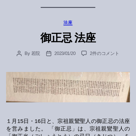
Categories
法座
御正忌 法座
御
By
若院
2023/01/20
2件のコメント
Post
Post
正
author
date
忌
法
座
へ
の
１月15日・16日と、宗祖親鸞聖人の御正忌の法座
を営みました。 「御正忌」は、宗祖親鸞聖人の