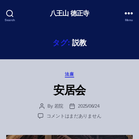
八王山 徳正寺
Search
Menu
タグ:
説教
Categories
法座
安居会
By
若院
2025/06/24
Post
Post
author
date
安
コメントはまだありません
居
会
へ