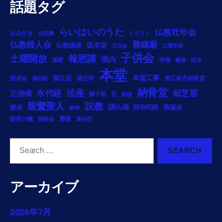
話題タグ
らいはいのうた
仏教壮年会
おみがき
お説教
イラスト
勝縁廟
仏教婦人会
仏教講座
仮本堂
元旦会
土曜学校
子供会
土曜開放
報恩講
境内
基礎
寺報
幔幕
彼岸
本堂
御正忌
本堂工事
彼岸会
徳正寺
東広島市納骨堂
御伝鈔
納骨堂
法座
永代経
紙芝居
正信偈
獅子吼
瓦
節談
説教
親鸞聖人
総会
讃仏偈
阿弥陀経
降誕会
解体
雅楽
除夜の鐘
除夜会
集会所
Search
for:
アーカイブ
2026年7月