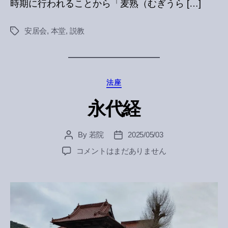
時期に行われることから「麦熟（むぎうら […]
安居会
,
本堂
,
説教
Tags
Categories
法座
永代経
By
若院
2025/05/03
Post
Post
author
date
永
コメントはまだありません
代
経
へ
の