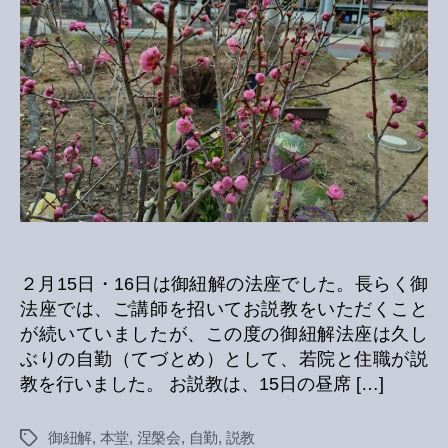
２月15日・16日は御紐解の法座でした。長らく御
法座では、ご講師を招いてお説教をいただくこと
が続いていましたが、この度の御紐解法座は久し
ぶりの自勤（てづとめ）として、若院と住職が説
教を行いました。 お説教は、15日の昼席 […]
御紐解
,
本堂
,
涅槃会
,
自勤
,
説教
Tags