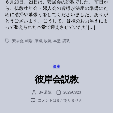
６月20日、21日は、安居会の説教でした。 前日か
ら、仏教壮年会・婦人会の皆様が法座の準備にた
めに清掃や幕張りをしてくださいました。ありが
とうございます。 こうして、皆様のお力添えによ
って整えられた本堂で迎えさせていただ […]
安居会
,
帳場
,
庫裡
,
改装
,
本堂
,
説教
Tags
Categories
法座
彼岸会説教
By
若院
2023/03/23
Post
Post
author
date
彼
コメントはまだありません
岸
会