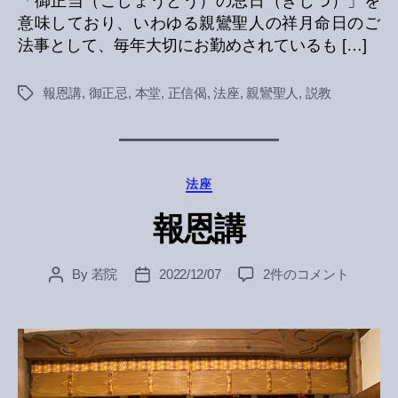
「御正当（ごしょうとう）の忌日（きじつ）」を
意味しており、いわゆる親鸞聖人の祥月命日のご
法事として、毎年大切にお勤めされているも […]
報恩講
,
御正忌
,
本堂
,
正信偈
,
法座
,
親鸞聖人
,
説教
Tags
Categories
法座
報恩講
報
By
若院
2022/12/07
2件のコメント
Post
Post
恩
author
date
講
へ
の