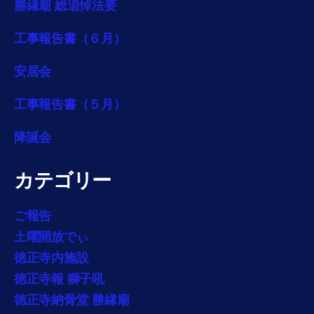
勝縁廟 総追悼法要
工事報告書（６月）
安居会
工事報告書（５月）
降誕会
カテゴリー
ご報告
土曜開放でぃ
徳正寺内施設
徳正寺報 獅子吼
徳正寺納骨堂 勝縁廟