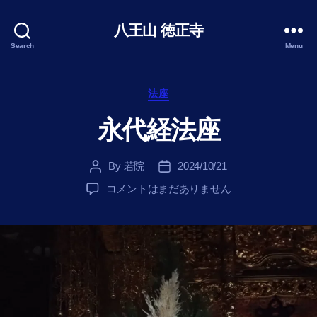
八王山 徳正寺
Search
Menu
Categories
法座
永代経法座
By
若院
2024/10/21
Post
Post
author
date
永
コメントはまだありません
代
経
法
座
へ
の