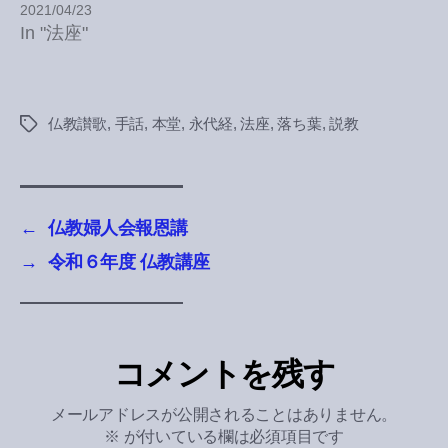
2021/04/23
In "法座"
仏教讃歌
,
手話
,
本堂
,
永代経
,
法座
,
落ち葉
,
説教
Tags
←
仏教婦人会報恩講
→
令和６年度 仏教講座
コメントを残す
メールアドレスが公開されることはありません。
※
が付いている欄は必須項目です