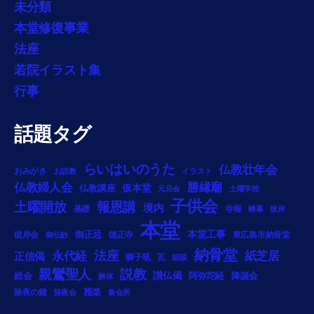
未分類
本堂修復事業
法座
若院イラスト集
行事
話題タグ
らいはいのうた
仏教壮年会
おみがき
お説教
イラスト
勝縁廟
仏教婦人会
仏教講座
仮本堂
元旦会
土曜学校
子供会
土曜開放
報恩講
境内
基礎
寺報
幔幕
彼岸
本堂
御正忌
本堂工事
彼岸会
徳正寺
東広島市納骨堂
御伝鈔
納骨堂
法座
永代経
紙芝居
正信偈
獅子吼
瓦
節談
説教
親鸞聖人
総会
讃仏偈
阿弥陀経
降誕会
解体
雅楽
除夜の鐘
除夜会
集会所