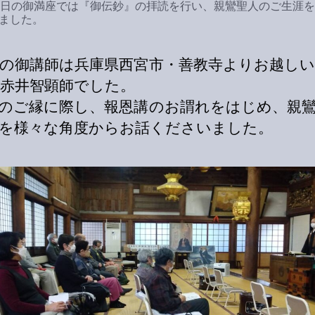
6日の御満座では『御伝鈔』の拝読を行い、親鸞聖人のご生涯
ました。
の御講師は兵庫県西宮市・善教寺よりお越し
赤井智顕師でした。
のご縁に際し、報恩講のお謂れをはじめ、親
を様々な角度からお話くださいました。