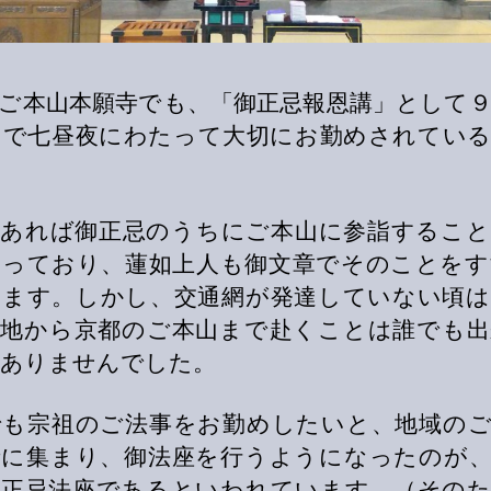
ご本山本願寺でも、「御正忌報恩講」として
まで七昼夜にわたって大切にお勤めされてい
であれば御正忌のうちにご本山に参詣すること
なっており、蓮如上人も御文章でそのことをす
れます。しかし、交通網が発達していない頃は
の地から京都のご本山まで赴くことは誰でも出
ありませんでした。
でも宗祖のご法事をお勤めしたいと、地域のご
寺に集まり、御法座を行うようになったのが、
御正忌法座であるといわれています。（そのた