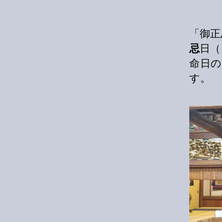
「御正
忌
日（
命日
す。