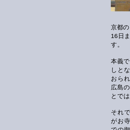
京都の
16日
す。
本義
しと
おら
広島
とでは
それ
がお
での