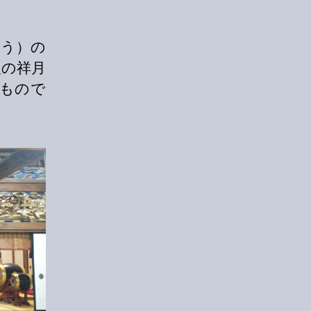
とう）の
人の祥月
もので