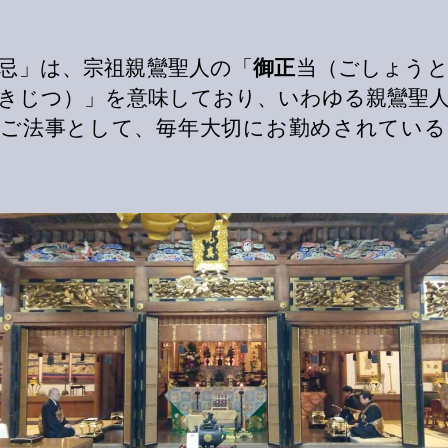
忌」は、宗祖親鸞聖人の「
御正
当（ごしょう
きじつ）」を意味しており、いわゆる親鸞聖
のご法事として、毎年大切にお勤めされている