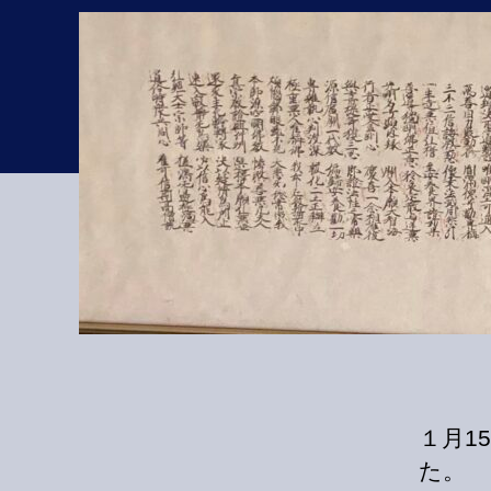
１月1
た。