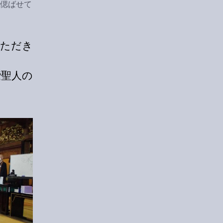
を偲ばせて
いただき
鸞聖人の