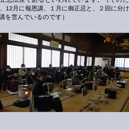
、12月に報恩講、１月に御正忌と、２回に分
講を営んでいるのです）