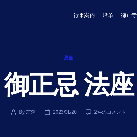
行事案内
沿革
徳正寺
Categories
法座
御正忌 法座
御
By
若院
2023/01/20
2件のコメント
Post
Post
正
author
date
忌
法