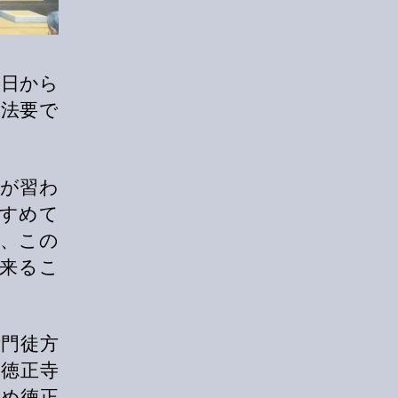
９日から
る法要で
が習わ
すめて
、この
来るこ
門徒方
徳正寺
め徳正