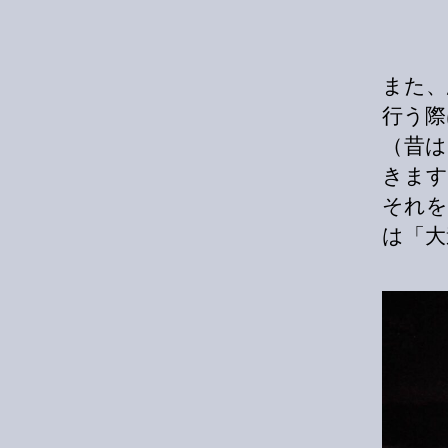
また、
行う際
（昔
きます
それを
は「大