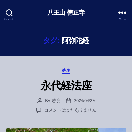
八王山 徳正寺
Search
Menu
タグ:
阿弥陀経
Categories
法座
永代経法座
By
若院
2024/04/29
Post
Post
author
date
永
コメントはまだありません
代
経
法