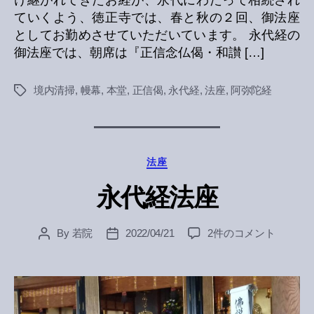
け継がれてきたお経が、永代にわたって相続され
ていくよう、徳正寺では、春と秋の２回、御法座
としてお勤めさせていただいています。 永代経の
御法座では、朝席は『正信念仏偈・和讃 […]
境内清掃
,
幔幕
,
本堂
,
正信偈
,
永代経
,
法座
,
阿弥陀経
Tags
Categories
法座
永代経法座
永
By
若院
2022/04/21
2件のコメント
Post
Post
代
author
date
経
法
座
へ