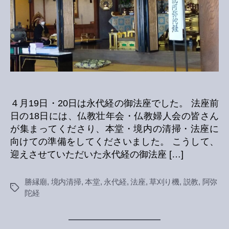
の
４月19日・20日は永代経の御法座でした。 法座前
日の18日には、仏教壮年会・仏教婦人会の皆さん
が集まってくださり、本堂・境内の清掃・法座に
向けての準備をしてくださいました。 こうして、
迎えさせていただいた永代経の御法座 […]
勝縁廟
,
境内清掃
,
本堂
,
永代経
,
法座
,
草刈り機
,
説教
,
阿弥
Tags
陀経