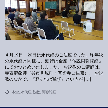
へ
の
４月19日、20日は永代経のご法座でした。昨年秋
の永代経と同様に、勤行は全座『仏説阿弥陀経』
にておつとめいたしました。 お説教のご講師は、
寺西龍象師（呉市川尻町・真光寺ご住職）。 お説
教のなかで、『窮すれば通ず』というが […]
本堂
,
永代経
,
説教
,
阿弥陀経
Tags