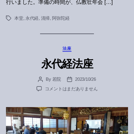
行いました。準備の時間が、仏教壮年会 […]
本堂
,
永代経
,
清掃
,
阿弥陀経
Tags
Categories
法座
永代経法座
By
若院
2023/10/26
Post
Post
author
date
永
コメントはまだありません
代
経
法
座
へ
の