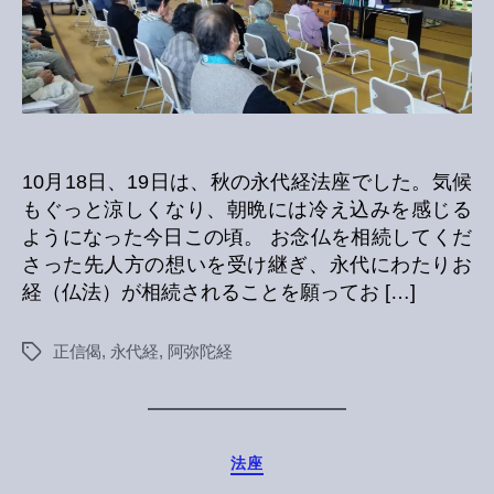
10月18日、19日は、秋の永代経法座でした。気候
もぐっと涼しくなり、朝晩には冷え込みを感じる
ようになった今日この頃。 お念仏を相続してくだ
さった先人方の想いを受け継ぎ、永代にわたりお
経（仏法）が相続されることを願ってお […]
正信偈
,
永代経
,
阿弥陀経
Tags
Categories
法座