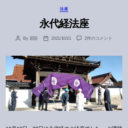
Categories
法座
永代経法座
永
By
若院
2021/10/21
2件のコメント
Post
Post
代
author
date
経
法
座
へ
の