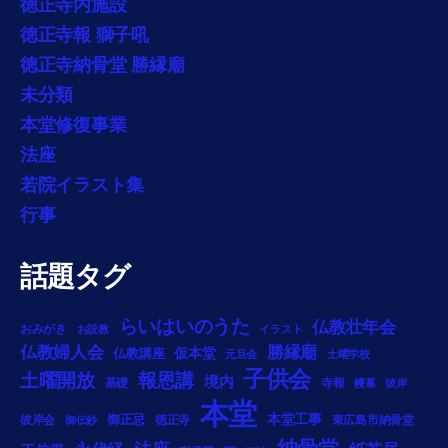
徳正寺内施設
徳正寺報 獅子吼
徳正寺納骨堂 勝縁廟
未分類
本堂修復事業
法座
若院イラスト集
行事
話題タグ
らいはいのうた
仏教壮年会
おみがき
お説教
イラスト
勝縁廟
仏教婦人会
仏教講座
仮本堂
元旦会
土曜学校
子供会
土曜開放
報恩講
境内
基礎
寺報
幔幕
彼岸
本堂
御正忌
本堂工事
彼岸会
徳正寺
東広島市納骨堂
御伝鈔