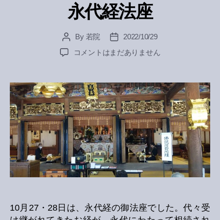
永代経法座
By
若院
2022/10/29
Post
Post
author
date
永
コメントはまだありません
代
経
法
座
へ
の
10月27・28日は、永代経の御法座でした。代々受