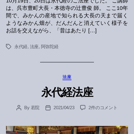
10月19日、20日は永代経のご法座でした。 ご講師
は、呉市豊町大長・本徳寺の辻豊俊 師。 ここ10年
間で、みかんの産地で知られる大長の天まで届く
ようなみかん畑が、だんだんと消えていく様子を
お話を交えながら、「昔はあたり […]
永代経
,
法座
,
阿弥陀経
Tags
Categories
法座
永代経法座
永
By
若院
2021/04/23
2件のコメント
Post
Post
代
author
date
経
法
座