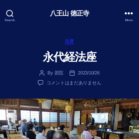
八王山 徳正寺
Search
Menu
Categories
法座
永代経法座
By
若院
2023/10/26
Post
Post
author
date
永
コメントはまだありません
代
経
法
座
へ
の