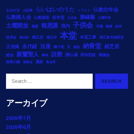
らいはいのうた
仏教壮年会
おみがき
お説教
イラスト
勝縁廟
仏教婦人会
仏教講座
仮本堂
元旦会
土曜学校
子供会
土曜開放
報恩講
境内
基礎
寺報
幔幕
彼岸
本堂
御正忌
本堂工事
彼岸会
徳正寺
東広島市納骨堂
御伝鈔
納骨堂
法座
永代経
紙芝居
正信偈
獅子吼
瓦
節談
説教
親鸞聖人
総会
讃仏偈
阿弥陀経
降誕会
解体
雅楽
除夜の鐘
除夜会
集会所
Search
for:
アーカイブ
2026年7月
2026年6月