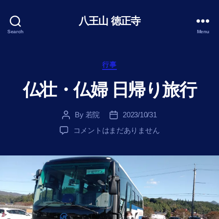
八王山 徳正寺
Search
Menu
Categories
行事
仏壮・仏婦 日帰り旅行
By
若院
2023/10/31
Post
Post
author
date
仏
コメントはまだありません
壮・
仏
婦
日
帰
り
旅
行