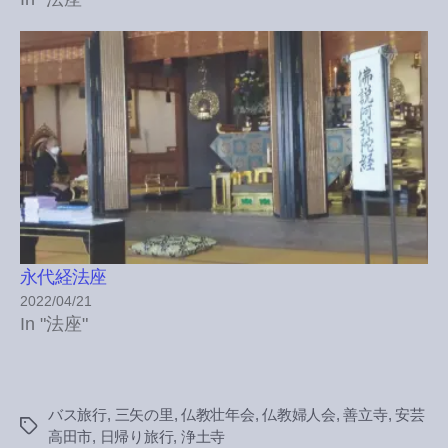
永代経法座
2022/04/21
In "法座"
バス旅行
,
三矢の里
,
仏教壮年会
,
仏教婦人会
,
善立寺
,
安芸
Tags
高田市
,
日帰り旅行
,
浄土寺