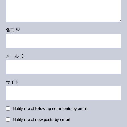
名前
※
メール
※
サイト
Notify me of follow-up comments by email.
Notify me of new posts by email.