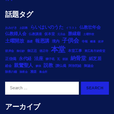
話題タグ
らいはいのうた
仏教壮年会
おみがき
お説教
イラスト
勝縁廟
仏教婦人会
仏教講座
仮本堂
元旦会
土曜学校
子供会
土曜開放
報恩講
境内
基礎
寺報
幔幕
彼岸
本堂
御正忌
本堂工事
彼岸会
徳正寺
東広島市納骨堂
御伝鈔
納骨堂
法座
永代経
紙芝居
正信偈
獅子吼
瓦
節談
説教
親鸞聖人
総会
讃仏偈
阿弥陀経
降誕会
解体
雅楽
除夜の鐘
除夜会
集会所
Search
for:
アーカイブ