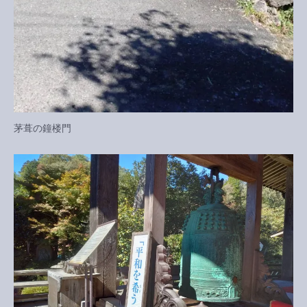
茅葺の鐘楼門