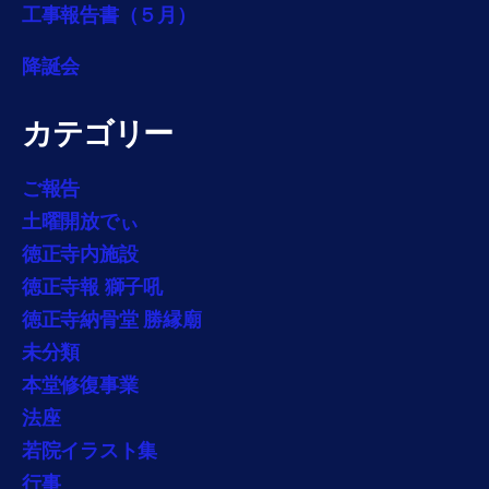
工事報告書（５月）
降誕会
カテゴリー
ご報告
土曜開放でぃ
徳正寺内施設
徳正寺報 獅子吼
徳正寺納骨堂 勝縁廟
未分類
本堂修復事業
法座
若院イラスト集
行事