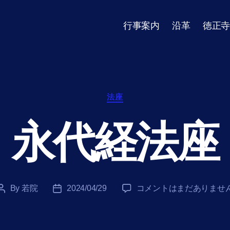
行事案内
沿革
徳正寺
Categories
法座
永代経法座
永
By
若院
2024/04/29
コメントはまだありませ
Post
Post
代
author
date
経
法