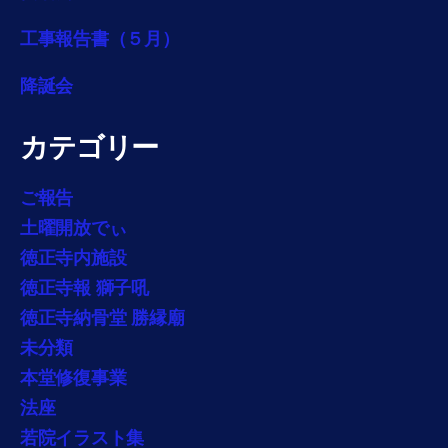
工事報告書（５月）
降誕会
カテゴリー
ご報告
土曜開放でぃ
徳正寺内施設
徳正寺報 獅子吼
徳正寺納骨堂 勝縁廟
未分類
本堂修復事業
法座
若院イラスト集