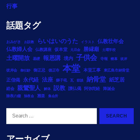
行事
話題タグ
らいはいのうた
仏教壮年会
おみがき
お説教
イラスト
勝縁廟
仏教婦人会
仏教講座
仮本堂
元旦会
土曜学校
子供会
土曜開放
報恩講
境内
基礎
寺報
幔幕
彼岸
本堂
御正忌
本堂工事
彼岸会
徳正寺
東広島市納骨堂
御伝鈔
納骨堂
法座
永代経
紙芝居
正信偈
獅子吼
瓦
節談
説教
親鸞聖人
総会
讃仏偈
阿弥陀経
降誕会
解体
雅楽
除夜の鐘
除夜会
集会所
Search
for:
アーカイブ