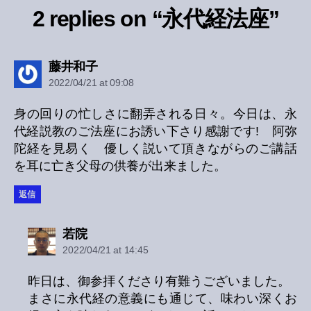
2 replies on “永代経法座”
says:
藤井和子
2022/04/21 at 09:08
身の回りの忙しさに翻弄される日々。今日は、永
代経説教のご法座にお誘い下さり感謝です! 阿弥
陀経を見易く 優しく説いて頂きながらのご講話
を耳に亡き父母の供養が出来ました。
返信
says:
若院
2022/04/21 at 14:45
昨日は、御参拝くださり有難うございました。
まさに永代経の意義にも通じて、味わい深くお