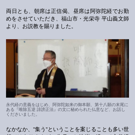
両日とも、朝席は正信偈、昼席は阿弥陀経でお勤
めをさせていただき、福山市・光栄寺 平山義文師
より、お説教を賜りました。
永代経の意義をはじめ、阿弥陀如来の御本願、第十八願の末尾に
ある『唯除五逆 誹謗正法』の文に秘められた仏意など、お話し
くださいました。
なかなか、”集う”ということを案じることも多い世