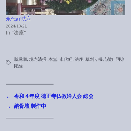
永代経法座
2024/10/21
In "法座"
勝縁廟
,
境内清掃
,
本堂
,
永代経
,
法座
,
草刈り機
,
説教
,
阿弥
Tags
陀経
←
令和４年度 徳正寺仏教婦人会 総会
→
納骨壇 製作中