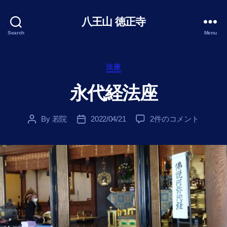
八王山 徳正寺
Search
Menu
Categories
法座
永代経法座
永
By
若院
2022/04/21
2件のコメント
Post
Post
代
author
date
経
法
座
へ
の