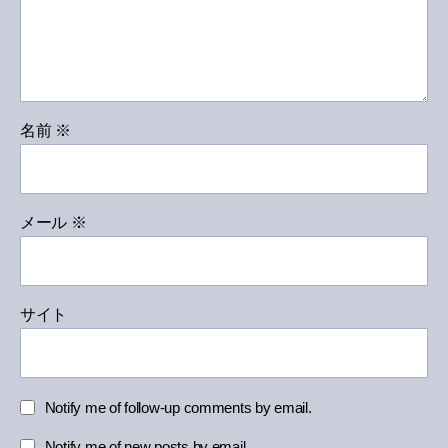
名前
※
メール
※
サイト
Notify me of follow-up comments by email.
Notify me of new posts by email.