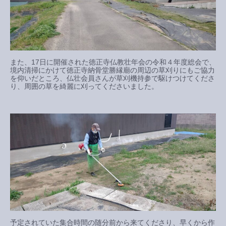
また、17日に開催された徳正寺仏教壮年会の令和４年度総会で、
境内清掃にかけて徳正寺納骨堂勝縁廟の周辺の草刈りにもご協力
を仰いだところ、仏壮会員さんが草刈機持参で駆けつけてくださ
り、周囲の草を綺麗に刈ってくださいました。
予定されていた集合時間の随分前から来てくださり、早くから作