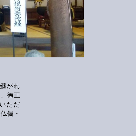
け継がれ
、徳正
いただ
念仏偈・