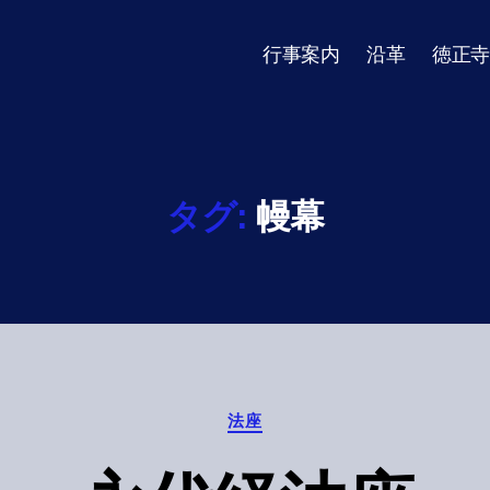
行事案内
沿革
徳正寺
タグ:
幔幕
Categories
法座