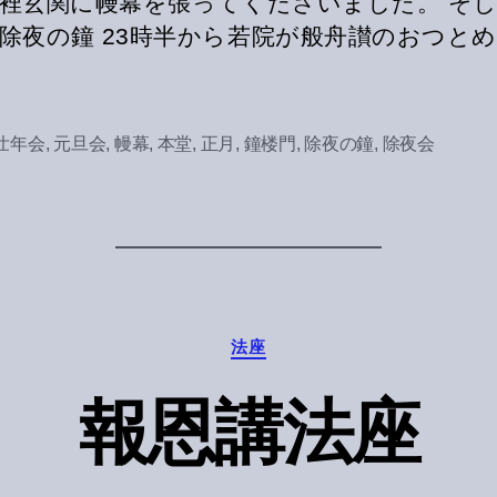
裡玄関に幔幕を張ってくださいました。 そ
除夜の鐘 23時半から若院が般舟讃のおつと
壮年会
,
元旦会
,
幔幕
,
本堂
,
正月
,
鐘楼門
,
除夜の鐘
,
除夜会
Categories
法座
報恩講法座