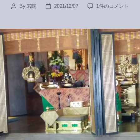
報
By
若院
2021/12/07
1件のコメント
Post
Post
恩
author
date
講
法
座
へ
の