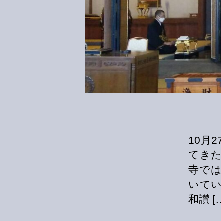
10月
てき
寺で
いてい
和讃 [