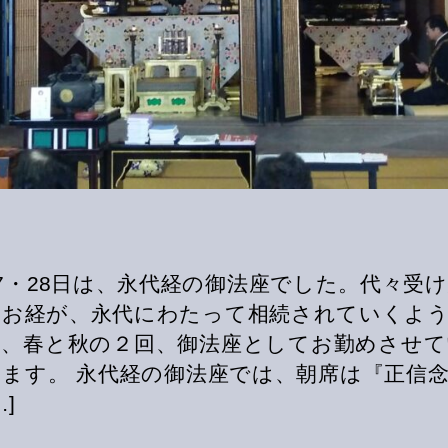
27・28日は、永代経の御法座でした。代々受
たお経が、永代にわたって相続されていくよう
は、春と秋の２回、御法座としてお勤めさせて
ます。 永代経の御法座では、朝席は『正信
…]