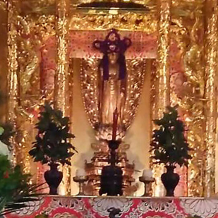
旦
会
へ
の