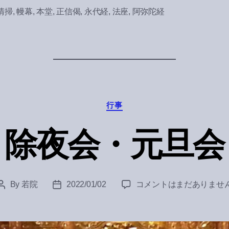
清掃
,
幔幕
,
本堂
,
正信偈
,
永代経
,
法座
,
阿弥陀経
Categories
行事
除夜会・元旦会
除
By
若院
2022/01/02
コメントはまだありませ
Post
Post
夜
author
date
会・
元