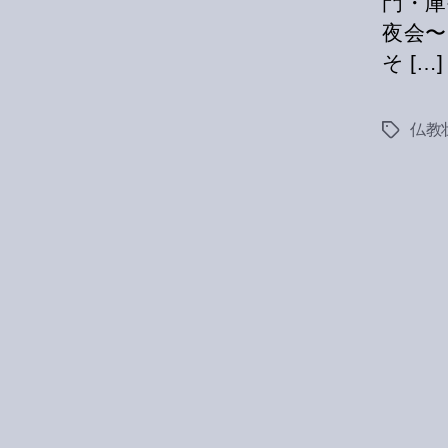
門・庫
夜会〜
そ […]
仏教
Tags