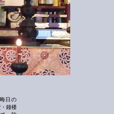
大晦日の
堂・鐘楼