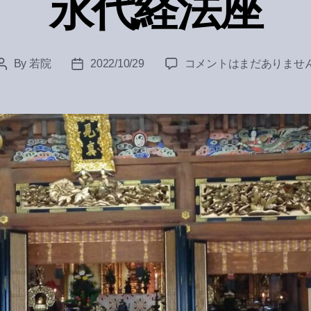
永代経法座
永
By
若院
2022/10/29
コメントはまだありませ
Post
Post
代
author
date
経
法
座
へ
の