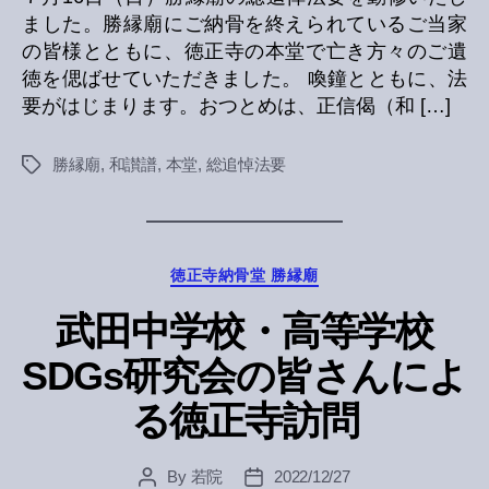
ました。勝縁廟にご納骨を終えられているご当家
の皆様とともに、徳正寺の本堂で亡き方々のご遺
徳を偲ばせていただきました。 喚鐘とともに、法
要がはじまります。おつとめは、正信偈（和 […]
勝縁廟
,
和讃譜
,
本堂
,
総追悼法要
Tags
Categories
徳正寺納骨堂 勝縁廟
武田中学校・高等学校
SDGs研究会の皆さんによ
る徳正寺訪問
By
若院
2022/12/27
Post
Post