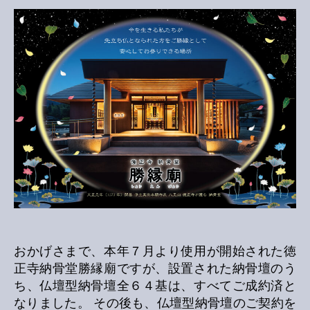
納
骨
壇
新
設
に
つ
い
て
へ
の
おかげさまで、本年７月より使用が開始された徳
正寺納骨堂勝縁廟ですが、設置された納骨壇のう
ち、仏壇型納骨壇全６４基は、すべてご成約済と
なりました。 その後も、仏壇型納骨壇のご契約を