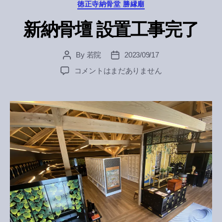
Categories
徳正寺納骨堂 勝縁廟
新納骨壇 設置工事完了
By
若院
2023/09/17
Post
Post
author
date
新
コメントはまだありません
納
骨
壇
設
置
工
事
完
了
へ
の