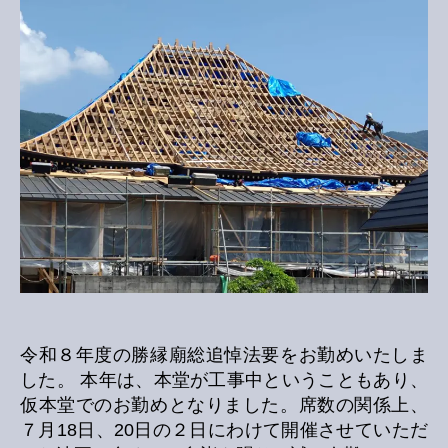
追
悼
法
要
へ
の
令和８年度の勝縁廟総追悼法要をお勤めいたしま
した。 本年は、本堂が工事中ということもあり、
仮本堂でのお勤めとなりました。席数の関係上、
７月18日、20日の２日にわけて開催させていただ