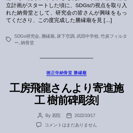
徳
立計画がスタートした頃に、SDGsの視点を取り入
正
れた納骨堂として、研究会の皆さんが興味をもっ
寺
てくださり、この度完成した勝縁廟を見 […]
訪
問
SDGs研究会
,
勝縁廟
,
床下空調
,
武田中学校
,
竹炭フィルタ
へ
Tags
ー
,
納骨堂
の
Categories
徳正寺納骨堂 勝縁廟
工房飛龍さんより寄進施
工 樹前碑彫刻
By
若院
2022/10/17
Post
Post
author
date
工
コメントはまだありません
房