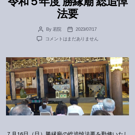
令和５年度 勝縁廟 総追悼
法要
By
若院
2023/07/17
Post
Post
author
date
令
コメントはまだありません
和
５
年
度
勝
縁
廟
総
追
悼
法
要
へ
の
７月16日（日）勝縁廟の総追悼法要を勤修いたし