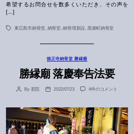
希望するお問合せを数多くいただき、その声を
[…]
東広島市納骨堂
,
納骨堂
,
納骨壇新設
,
黒瀬町納骨堂
Tags
Categories
徳正寺納骨堂 勝縁廟
勝縁廟 落慶奉告法要
勝
By
若院
2022/07/23
4件のコメント
Post
Post
縁
author
date
廟
落
慶
奉
告