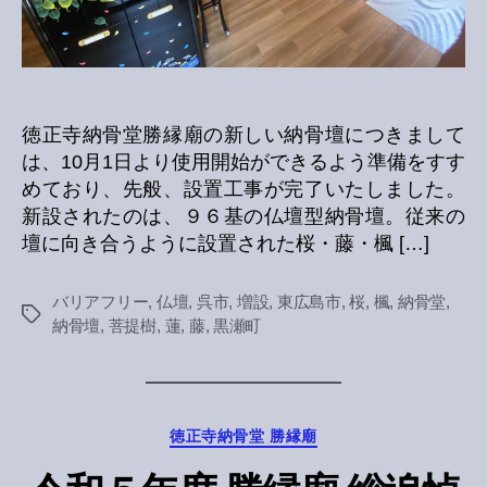
徳正寺納骨堂勝縁廟の新しい納骨壇につきまして
は、10月1日より使用開始ができるよう準備をすす
めており、先般、設置工事が完了いたしました。
新設されたのは、９６基の仏壇型納骨壇。従来の
壇に向き合うように設置された桜・藤・楓 […]
バリアフリー
,
仏壇
,
呉市
,
増設
,
東広島市
,
桜
,
楓
,
納骨堂
,
Tags
納骨壇
,
菩提樹
,
蓮
,
藤
,
黒瀬町
Categories
徳正寺納骨堂 勝縁廟