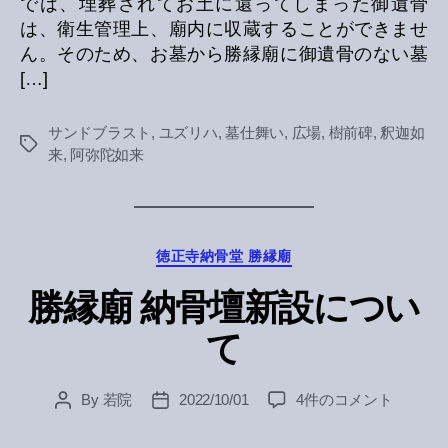
では、埋葬されてお土に還ってしまった御遺骨
は、衛生管理上、廟内に収蔵することができませ
ん。そのため、お墓から勝縁廟に御遺骨のない墓
[…]
サンドブラスト
,
ユズリハ
,
墓仕舞い
,
広場
,
樹前碑
,
釈迦如
Tags
来
,
阿弥陀如来
Categories
徳正寺納骨堂 勝縁廟
勝縁廟 納骨壇新設につい
て
勝
By
若院
2022/10/01
4件のコメント
Post
Post
縁
author
date
廟