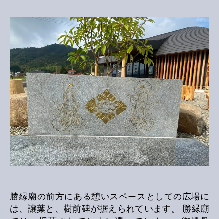
飛
龍
さ
ん
よ
り
寄
進
施
工
樹
前
碑
彫
刻
へ
の
勝縁廟の前方にある憩いスペースとしての広場に
は、譲葉と、樹前碑が据えられています。 勝縁廟