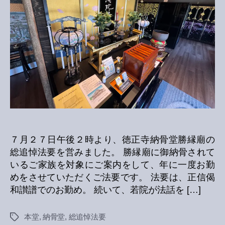
要
へ
の
７月２７日午後２時より、徳正寺納骨堂勝縁廟の
総追悼法要を営みました。 勝縁廟に御納骨されて
いるご家族を対象にご案内をして、年に一度お勤
めをさせていただくご法要です。 法要は、正信偈
和讃譜でのお勤め。 続いて、若院が法話を […]
本堂
,
納骨堂
,
総追悼法要
Tags