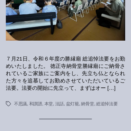
７月21日、令和６年度の勝縁廟 総追悼法要をお勤
めいたしました。 徳正寺納骨堂勝縁廟にご納骨さ
れているご家族にご案内をし、先立ち仏となられ
た方々を追慕してお勤めさせていただいているご
法要。法要の開始に先立って、まずはオー […]
不思議
,
和讃譜
,
本堂
,
法話
,
盆灯籠
,
納骨堂
,
総追悼法要
Tags