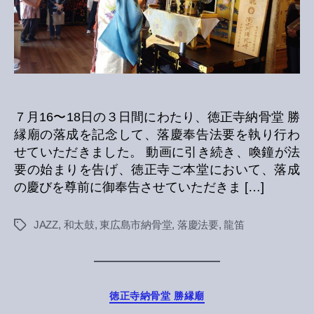
法
要
へ
の
７月16〜18日の３日間にわたり、徳正寺納骨堂 勝
縁廟の落成を記念して、落慶奉告法要を執り行わ
せていただきました。 動画に引き続き、喚鐘が法
要の始まりを告げ、徳正寺ご本堂において、落成
の慶びを尊前に御奉告させていただきま […]
JAZZ
,
和太鼓
,
東広島市納骨堂
,
落慶法要
,
龍笛
Tags
Categories
徳正寺納骨堂 勝縁廟