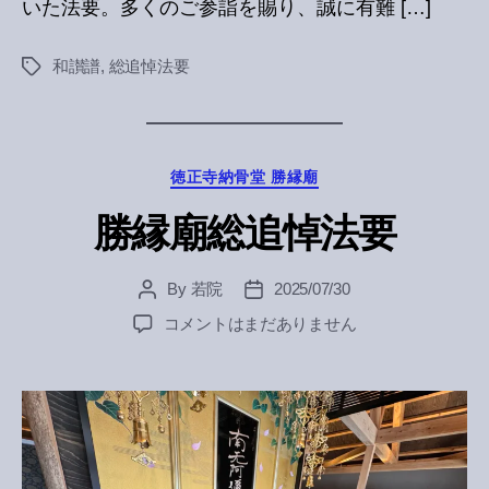
いた法要。多くのご参詣を賜り、誠に有難 […]
和讃譜
,
総追悼法要
Tags
Categories
徳正寺納骨堂 勝縁廟
勝縁廟総追悼法要
By
若院
2025/07/30
Post
Post
author
date
勝
コメントはまだありません
縁
廟
総
追
悼
法