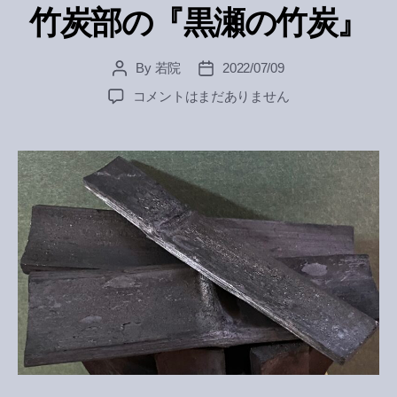
竹炭部の『黒瀬の竹炭』
By
若院
2022/07/09
Post
Post
author
date
竹
コメントはまだありません
炭
部
の
『黒
瀬
の
竹
炭』
へ
の