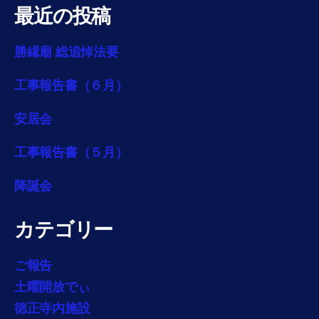
最近の投稿
ペ
ー
勝縁廟 総追悼法要
ジ
工事報告書（６月）
送
安居会
り
工事報告書（５月）
降誕会
カテゴリー
ご報告
土曜開放でぃ
徳正寺内施設