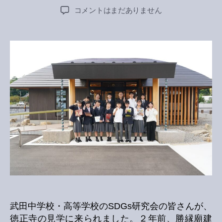
author
date
武
コメントはまだありません
田
中
学
校・
高
等
学
校
SDGs
研
究
会
の
皆
さ
ん
に
武田中学校・高等学校のSDGs研究会の皆さんが、
よ
る
徳正寺の見学に来られました。２年前、勝縁廟建