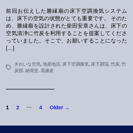
前回お伝えした勝縁廟の床下空調換気システム
は、床下の空気の状態がとても重要です。 そのた
め、勝縁廟を設計された柴田安章さんは、床下の
空気清浄に竹炭を利用することを提案してくださ
っていました。そこで、お願いすることになった
[…]
きれいな空気
,
地産地活
,
床下空調換気
,
床下調湿
,
竹炭
,
竹
Tags
炭部
,
納骨堂
,
黒瀬産
投
…
1
2
4
Older
→
稿
の