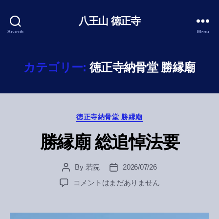
八王山 徳正寺
Search
Menu
カテゴリー:
徳正寺納骨堂 勝縁廟
Categories
徳正寺納骨堂 勝縁廟
勝縁廟 総追悼法要
By
若院
2026/07/26
Post
Post
author
date
勝
コメントはまだありません
縁
廟
総