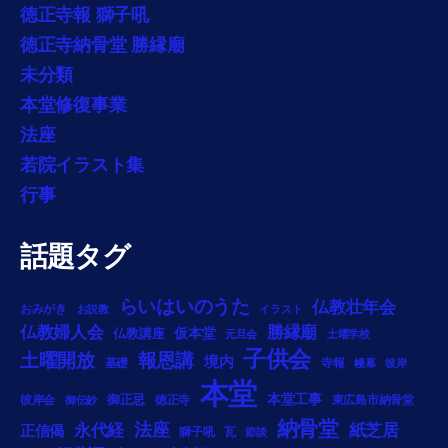
徳正寺報 獅子吼
徳正寺納骨堂 勝縁廟
未分類
本堂修復事業
法座
若院イラスト集
行事
話題タグ
らいはいのうた
仏教壮年会
おみがき
お説教
イラスト
勝縁廟
仏教婦人会
仏教講座
仮本堂
元旦会
土曜学校
子供会
土曜開放
報恩講
境内
基礎
寺報
幔幕
彼岸
本堂
御正忌
本堂工事
彼岸会
徳正寺
東広島市納骨堂
御伝鈔
納骨堂
法座
永代経
紙芝居
正信偈
獅子吼
瓦
節談