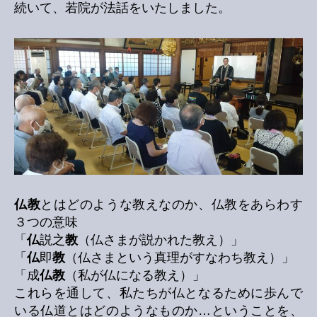
続いて、若院が法話をいたしました。
仏教
とはどのような教えなのか、仏教をあらわす
３つの意味
「
仏
説之
教
（仏さまが説かれた教え）」
「
仏
即
教
（仏さまという真理がすなわち教え）」
「成
仏教
（私が仏になる教え）」
これらを通して、私たちが仏となるために歩んで
いる仏道とはどのようなものか…ということを、