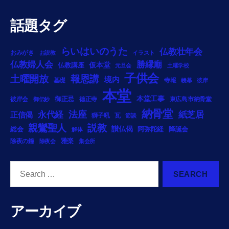
話題タグ
らいはいのうた
仏教壮年会
おみがき
お説教
イラスト
勝縁廟
仏教婦人会
仏教講座
仮本堂
元旦会
土曜学校
子供会
土曜開放
報恩講
境内
基礎
寺報
幔幕
彼岸
本堂
御正忌
本堂工事
彼岸会
徳正寺
東広島市納骨堂
御伝鈔
納骨堂
法座
永代経
紙芝居
正信偈
獅子吼
瓦
節談
説教
親鸞聖人
総会
讃仏偈
阿弥陀経
降誕会
解体
雅楽
除夜の鐘
除夜会
集会所
Search
for:
アーカイブ