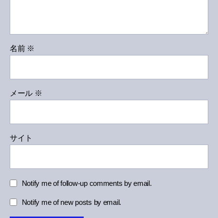
名前
※
メール
※
サイト
Notify me of follow-up comments by email.
Notify me of new posts by email.