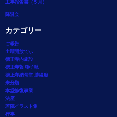
工事報告書（５月）
降誕会
カテゴリー
ご報告
土曜開放でぃ
徳正寺内施設
徳正寺報 獅子吼
徳正寺納骨堂 勝縁廟
未分類
本堂修復事業
法座
若院イラスト集
行事