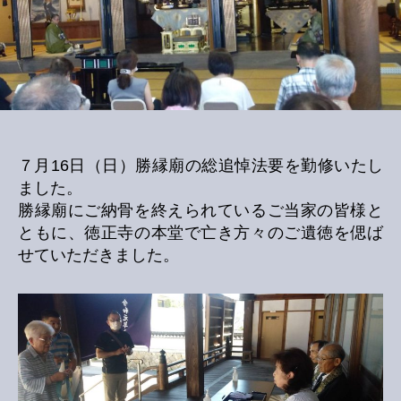
廟
総
追
悼
法
要
へ
の
７月16日（日）勝縁廟の総追悼法要を勤修いたし
ました。
勝縁廟にご納骨を終えられているご当家の皆様と
ともに、徳正寺の本堂で亡き方々のご遺徳を偲ば
せていただきました。