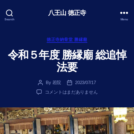
八王山 徳正寺
Search
Menu
Categories
徳正寺納骨堂 勝縁廟
令和５年度 勝縁廟 総追悼
法要
By
若院
2023/07/17
Post
Post
author
date
令
コメントはまだありません
和
５
年
度
勝
縁