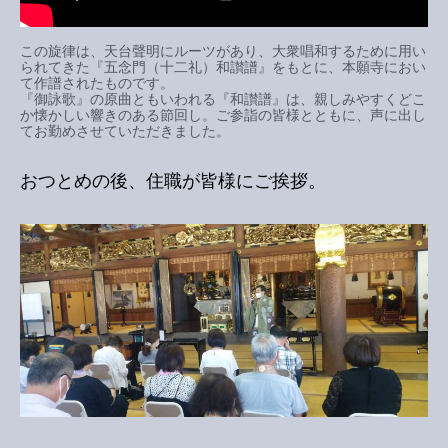
この旋律は、天台聲明にルーツがあり、大衆唱和するために用い
られてきた『五念門（十二礼）和讃譜』をもとに、本願寺におい
て作譜されたものです。
『御詠歌』の原曲ともいわれる『和讃譜』は、親しみやすくどこ
か懐かしい響きのある節回し。ご参詣の皆様とともに、声に出し
てお勤めさせていただきました。
おつとめの後、住職が皆様にご挨拶。