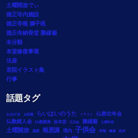
土曜開放でぃ
徳正寺内施設
徳正寺報 獅子吼
徳正寺納骨堂 勝縁廟
未分類
本堂修復事業
法座
若院イラスト集
行事
話題タグ
らいはいのうた
仏教壮年会
おみがき
お説教
イラスト
勝縁廟
仏教婦人会
仏教講座
仮本堂
元旦会
土曜学校
子供会
土曜開放
報恩講
境内
基礎
寺報
幔幕
彼岸