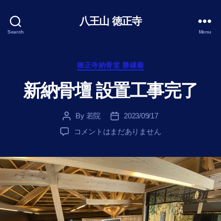
八王山 徳正寺
Search
Menu
Categories
徳正寺納骨堂 勝縁廟
新納骨壇 設置工事完了
By
若院
2023/09/17
Post
Post
author
date
新
コメントはまだありません
納
骨
壇
設
置
工
事
完