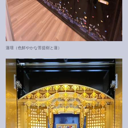
蓮壇（色鮮やかな菩提樹と蓮）