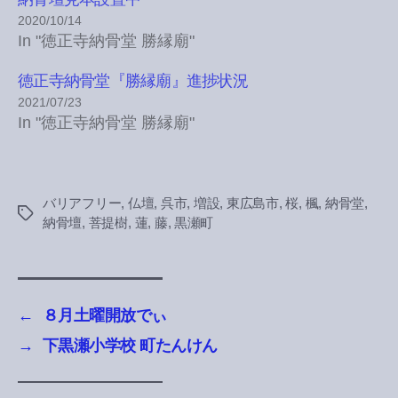
2020/10/14
In "徳正寺納骨堂 勝縁廟"
徳正寺納骨堂『勝縁廟』進捗状況
2021/07/23
In "徳正寺納骨堂 勝縁廟"
バリアフリー
,
仏壇
,
呉市
,
増設
,
東広島市
,
桜
,
楓
,
納骨堂
,
Tags
納骨壇
,
菩提樹
,
蓮
,
藤
,
黒瀬町
←
８月土曜開放でぃ
→
下黒瀬小学校 町たんけん