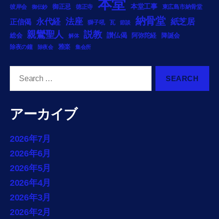
本堂
御正忌
本堂工事
彼岸会
徳正寺
東広島市納骨堂
御伝鈔
納骨堂
法座
永代経
紙芝居
正信偈
獅子吼
瓦
節談
説教
親鸞聖人
総会
讃仏偈
阿弥陀経
降誕会
解体
雅楽
除夜の鐘
除夜会
集会所
Search
for:
アーカイブ
2026年7月
2026年6月
2026年5月
2026年4月
2026年3月
2026年2月