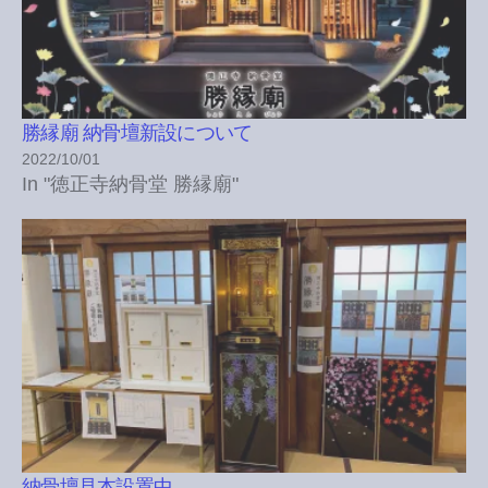
勝縁廟 納骨壇新設について
2022/10/01
In "徳正寺納骨堂 勝縁廟"
納骨壇見本設置中