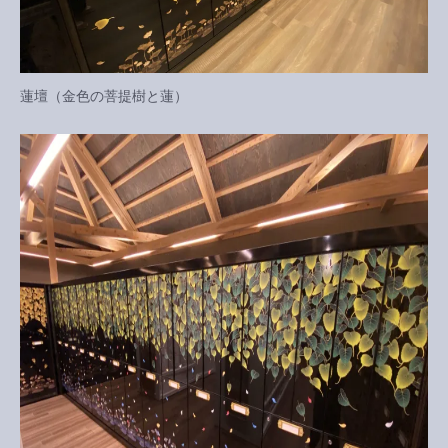
蓮壇（金色の菩提樹と蓮）