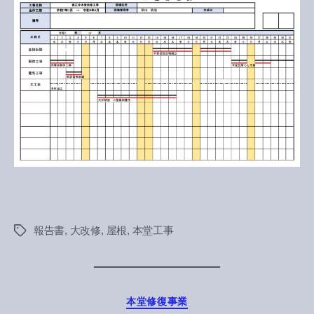
書
（10
月）
へ
の
報告書
,
大改修
,
屋根
,
本堂工事
Tags
Categories
本堂修復事業