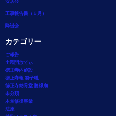
安居会
工事報告書（５月）
降誕会
カテゴリー
ご報告
土曜開放でぃ
徳正寺内施設
徳正寺報 獅子吼
徳正寺納骨堂 勝縁廟
未分類
本堂修復事業
法座