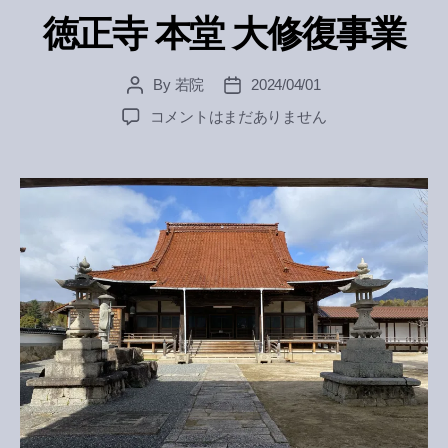
徳正寺 本堂 大修復事業
By
若院
2024/04/01
Post
Post
author
date
徳
コメントはまだありません
正
寺
本
堂
大
修
復
事
業
へ
の