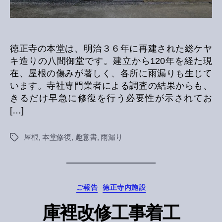
徳正寺の本堂は、明治３６年に再建された総ケヤ
キ造りの八間御堂です。建立から120年を経た現
在、屋根の傷みが著しく、各所に雨漏りも生じて
います。寺社専門業者による調査の結果からも、
きるだけ早急に修復を行う必要性が示されてお
[…]
屋根
,
本堂修復
,
趣意書
,
雨漏り
Tags
Categories
ご報告
徳正寺内施設
庫裡改修工事着工