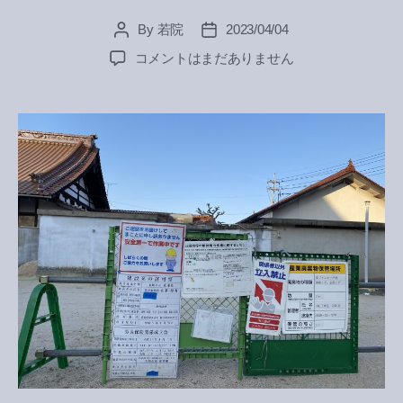
By
若院
2023/04/04
Post
Post
author
date
庫
コメントはまだありません
裡
改
修
工
事
着
工
へ
の