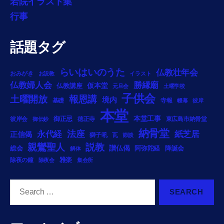
若院イラスト集
行事
話題タグ
らいはいのうた
仏教壮年会
おみがき
お説教
イラスト
勝縁廟
仏教婦人会
仏教講座
仮本堂
元旦会
土曜学校
子供会
土曜開放
報恩講
境内
基礎
寺報
幔幕
彼岸
本堂
御正忌
本堂工事
彼岸会
徳正寺
東広島市納骨堂
御伝鈔
納骨堂
法座
永代経
紙芝居
正信偈
獅子吼
瓦
節談
説教
親鸞聖人
総会
讃仏偈
阿弥陀経
降誕会
解体
雅楽
除夜の鐘
除夜会
集会所
Search
for: