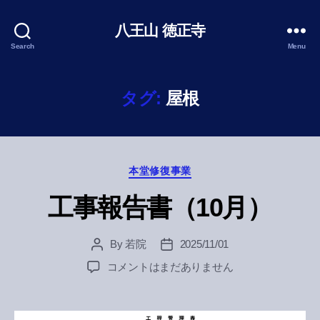
八王山 徳正寺
Search
Menu
タグ:
屋根
Categories
本堂修復事業
工事報告書（10月）
By
若院
2025/11/01
Post
Post
author
date
工
コメントはまだありません
事
報
告