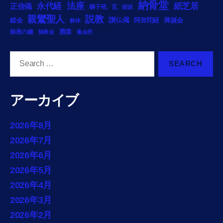
納骨堂
法座
永代経
紙芝居
正信偈
獅子吼
瓦
節談
説教
親鸞聖人
総会
讃仏偈
阿弥陀経
降誕会
解体
雅楽
除夜の鐘
除夜会
集会所
Search
for:
アーカイブ
2026年8月
2026年7月
2026年6月
2026年5月
2026年4月
2026年3月
2026年2月