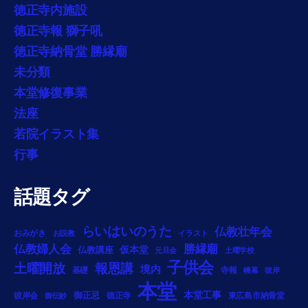
徳正寺内施設
徳正寺報 獅子吼
徳正寺納骨堂 勝縁廟
未分類
本堂修復事業
法座
若院イラスト集
行事
話題タグ
らいはいのうた
仏教壮年会
おみがき
お説教
イラスト
勝縁廟
仏教婦人会
仏教講座
仮本堂
元旦会
土曜学校
子供会
土曜開放
報恩講
境内
基礎
寺報
幔幕
彼岸
本堂
本堂工事
御正忌
彼岸会
徳正寺
東広島市納骨堂
御伝鈔