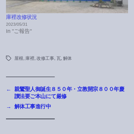
庫裡改修状況
2023/05/31
In "ご報告"
屋根
,
庫裡
,
改修工事
,
瓦
,
解体
Tags
←
親鸞聖人御誕生８５０年・立教開宗８００年慶
讃法要ご本山にて厳修
→
解体工事進行中