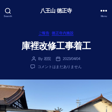
八王山 徳正寺
Search
Menu
Categories
ご報告
徳正寺内施設
庫裡改修工事着工
By
若院
2023/04/04
Post
Post
author
date
庫
コメントはまだありません
裡
改
修
工
事
着
工
へ