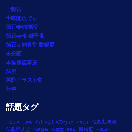
ご報告
土曜開放でぃ
徳正寺内施設
徳正寺報 獅子吼
徳正寺納骨堂 勝縁廟
未分類
本堂修復事業
法座
若院イラスト集
行事
話題タグ
らいはいのうた
仏教壮年会
おみがき
お説教
イラスト
勝縁廟
仏教婦人会
仏教講座
仮本堂
元旦会
土曜学校