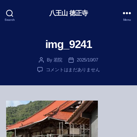
八王山 徳正寺
Search
Menu
img_9241
By
若院
2025/10/07
Post
Post
author
date
img_9241
コメントはまだありません
へ
の