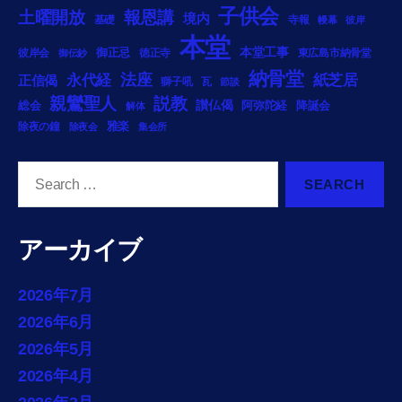
子供会
土曜開放
報恩講
境内
基礎
寺報
幔幕
彼岸
本堂
御正忌
本堂工事
彼岸会
徳正寺
東広島市納骨堂
御伝鈔
納骨堂
法座
永代経
紙芝居
正信偈
獅子吼
瓦
節談
説教
親鸞聖人
総会
讃仏偈
阿弥陀経
降誕会
解体
雅楽
除夜の鐘
除夜会
集会所
Search
for:
アーカイブ
2026年7月
2026年6月
2026年5月
2026年4月