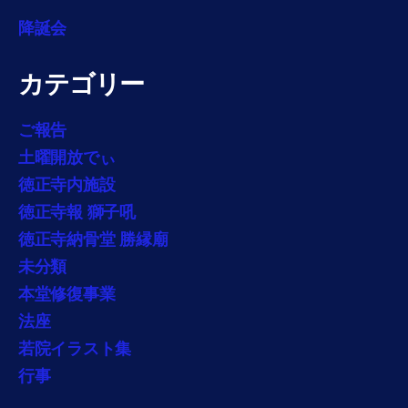
降誕会
カテゴリー
ご報告
土曜開放でぃ
徳正寺内施設
徳正寺報 獅子吼
徳正寺納骨堂 勝縁廟
未分類
本堂修復事業
法座
若院イラスト集
行事