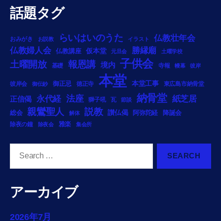
話題タグ
らいはいのうた
仏教壮年会
おみがき
お説教
イラスト
勝縁廟
仏教婦人会
仏教講座
仮本堂
元旦会
土曜学校
子供会
土曜開放
報恩講
境内
基礎
寺報
幔幕
彼岸
本堂
御正忌
本堂工事
彼岸会
徳正寺
東広島市納骨堂
御伝鈔
納骨堂
法座
永代経
紙芝居
正信偈
獅子吼
瓦
節談
説教
親鸞聖人
総会
讃仏偈
阿弥陀経
降誕会
解体
雅楽
除夜の鐘
除夜会
集会所
Search
for:
アーカイブ
2026年7月