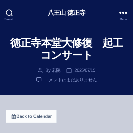
八王山 徳正寺
Search
Menu
徳正寺本堂大修復 起工
コンサート
By
若院
2025/07/19
Post
Post
author
date
徳
コメントはまだありません
正
寺
本
堂
大
Back to Calendar
修
復
起