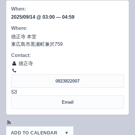
徳正寺本堂大修復 起工コンサート
工
When:
コ
2025/09/14 @ 03:00 — 04:59
ン
2025-09-14T03:00:00+09:00
2025-09-14T04:59:59+09:00
サ
Where:
ー
徳正寺 本堂
ト
東広島市黒瀬町兼沢759
へ
の
Contact:
徳正寺
0823822007
Email
ADD TO CALENDAR
▾