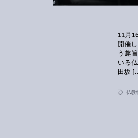
11月
開催
う趣
いる仏
田坂 [
仏教
Tags