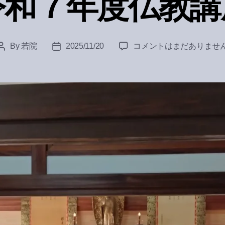
令和７年度仏教講
令
By
若院
2025/11/20
コメントはまだありませ
Post
Post
和
author
date
７
年
度
仏
教
講
座
へ
の