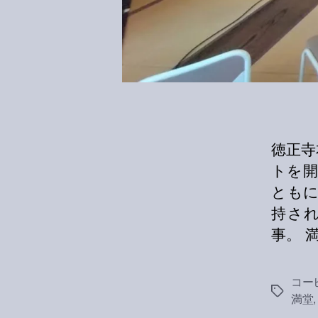
徳正寺
トを開
とも
持さ
事。 満
コー
Tags
満堂