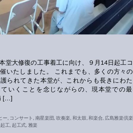
本堂大修復の工事着工に向け、９月14日起工
催いたしました。 これまでも、多くの方々
に護られてきた本堂が、これからも長きにわた
れていくことを念じながらの、現本堂での最
 […]
ヒー
,
コンサート
,
南星楽団
,
吹奏楽
,
和太鼓
,
和楽合
,
広島雅楽倶楽
,
起工
,
起工式
,
雅楽