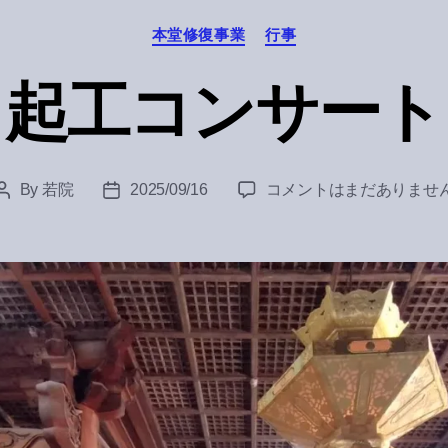
Categories
本堂修復事業
行事
起工コンサート
起
By
若院
2025/09/16
コメントはまだありませ
Post
Post
工
author
date
コ
ン
サ
ー
ト
へ
の