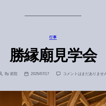
Categories
行事
勝縁廟見学会
勝
By
若院
2025/07/17
コメントはまだありませ
Post
Post
縁
author
date
廟
見
学
会