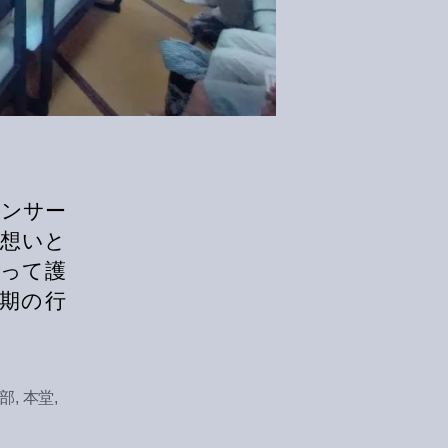
コンサー
の想いと
って護
期の行
部
,
本堂
,