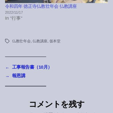
令和四年 徳正寺仏教壮年会 仏教講座
2022/11/17
In "行事"
仏教壮年会
,
仏教講座
,
仮本堂
Tags
←
工事報告書（10月）
→
報恩講
コメントを残す