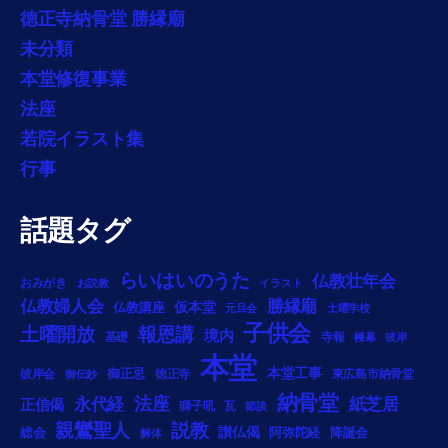
徳正寺納骨堂 勝縁廟
未分類
本堂修復事業
法座
若院イラスト集
行事
話題タグ
らいはいのうた
仏教壮年会
おみがき
お説教
イラスト
勝縁廟
仏教婦人会
仏教講座
仮本堂
元旦会
土曜学校
子供会
土曜開放
報恩講
境内
基礎
寺報
幔幕
彼岸
本堂
御正忌
本堂工事
彼岸会
徳正寺
東広島市納骨堂
御伝鈔
納骨堂
法座
永代経
紙芝居
正信偈
獅子吼
瓦
節談
説教
親鸞聖人
総会
讃仏偈
阿弥陀経
降誕会
解体