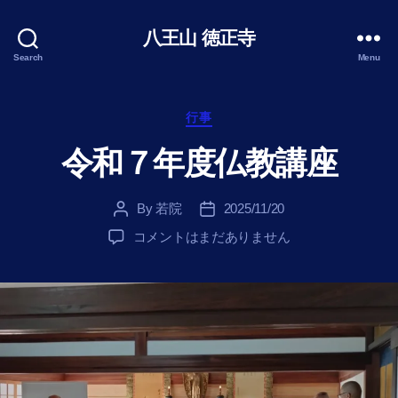
八王山 徳正寺
Search
Menu
Categories
行事
令和７年度仏教講座
By
若院
2025/11/20
Post
Post
author
date
令
コメントはまだありません
和
７
年
度
仏
教
講
座