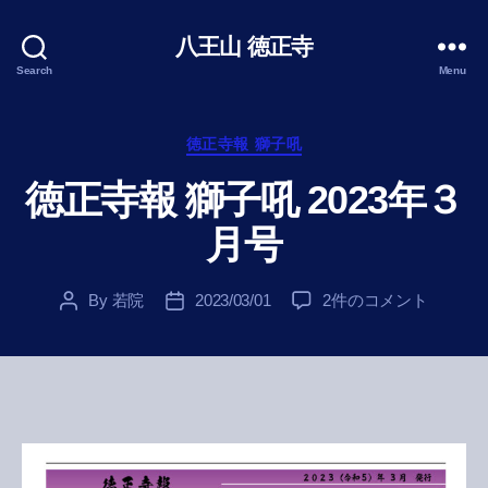
八王山 徳正寺
Search
Menu
Categories
徳正寺報 獅子吼
徳正寺報 獅子吼 2023年３
月号
徳
By
若院
2023/03/01
2件のコメント
Post
Post
正
author
date
寺
報
獅
子
吼
2023