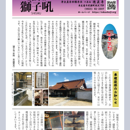
年
３
月
号
へ
の