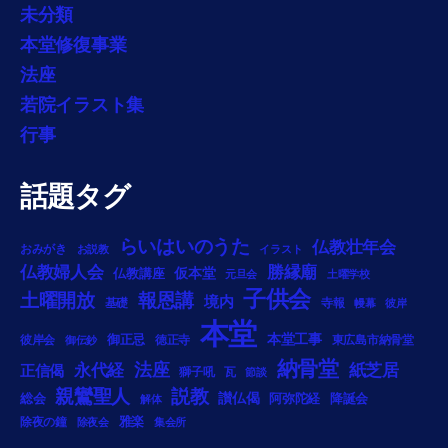
未分類
本堂修復事業
法座
若院イラスト集
行事
話題タグ
らいはいのうた
仏教壮年会
おみがき
お説教
イラスト
勝縁廟
仏教婦人会
仏教講座
仮本堂
元旦会
土曜学校
子供会
土曜開放
報恩講
境内
基礎
寺報
幔幕
彼岸
本堂
本堂工事
御正忌
彼岸会
徳正寺
東広島市納骨堂
御伝鈔
納骨堂
法座
永代経
紙芝居
正信偈
獅子吼
瓦
節談
説教
親鸞聖人
総会
讃仏偈
阿弥陀経
降誕会
解体
雅楽
除夜の鐘
除夜会
集会所