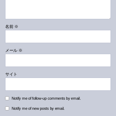
名前
※
メール
※
サイト
Notify me of follow-up comments by email.
Notify me of new posts by email.