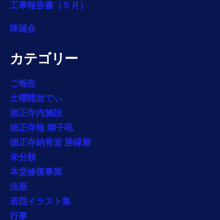
工事報告書（５月）
降誕会
カテゴリー
ご報告
土曜開放でぃ
徳正寺内施設
徳正寺報 獅子吼
徳正寺納骨堂 勝縁廟
未分類
本堂修復事業
法座
若院イラスト集
行事