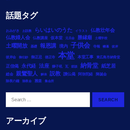
話題タグ
らいはいのうた
仏教壮年会
おみがき
お説教
イラスト
勝縁廟
仏教婦人会
仏教講座
仮本堂
元旦会
土曜学校
子供会
土曜開放
報恩講
境内
基礎
寺報
幔幕
彼岸
本堂
御正忌
本堂工事
彼岸会
徳正寺
東広島市納骨堂
御伝鈔
納骨堂
法座
永代経
紙芝居
正信偈
獅子吼
瓦
節談
説教
親鸞聖人
総会
讃仏偈
阿弥陀経
降誕会
解体
雅楽
除夜の鐘
除夜会
集会所
Search
for:
アーカイブ