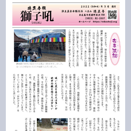
2022
年
３
月
号
へ
の