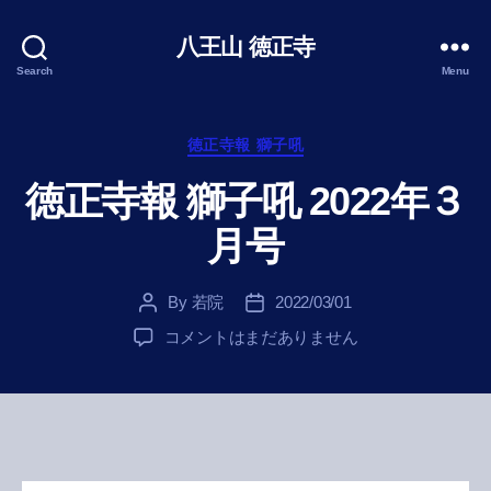
八王山 徳正寺
Search
Menu
Categories
徳正寺報 獅子吼
徳正寺報 獅子吼 2022年３
月号
By
若院
2022/03/01
Post
Post
author
date
徳
コメントはまだありません
正
寺
報
獅
子
吼