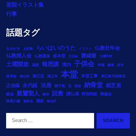
若院イラスト集
行事
話題タグ
らいはいのうた
仏教壮年会
おみがき
お説教
イラスト
勝縁廟
仏教婦人会
仏教講座
仮本堂
元旦会
土曜学校
子供会
土曜開放
報恩講
境内
基礎
寺報
幔幕
彼岸
本堂
御正忌
本堂工事
彼岸会
徳正寺
東広島市納骨堂
御伝鈔
納骨堂
法座
永代経
紙芝居
正信偈
獅子吼
瓦
節談
説教
親鸞聖人
総会
讃仏偈
阿弥陀経
降誕会
解体
雅楽
除夜の鐘
除夜会
集会所
Search
for: