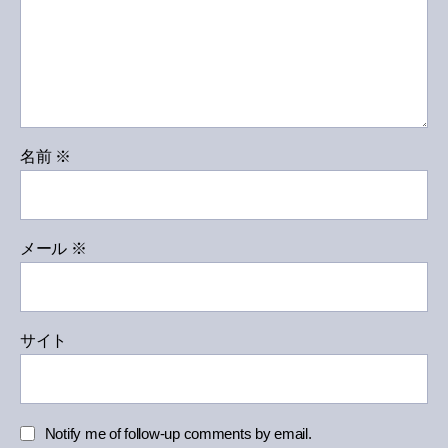
名前
※
メール
※
サイト
Notify me of follow-up comments by email.