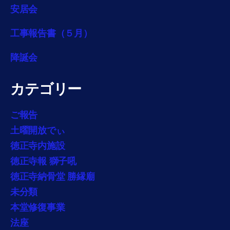
安居会
工事報告書（５月）
降誕会
カテゴリー
ご報告
土曜開放でぃ
徳正寺内施設
徳正寺報 獅子吼
徳正寺納骨堂 勝縁廟
未分類
本堂修復事業
法座