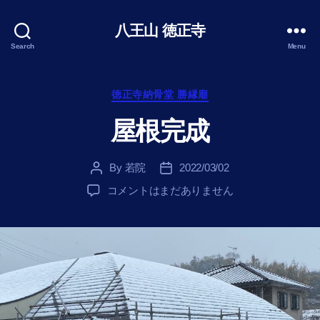
八王山 徳正寺
Search
Menu
Categories
徳正寺納骨堂 勝縁廟
屋根完成
By
若院
2022/03/02
Post
Post
author
date
屋
コメントはまだありません
根
完
成
へ
の