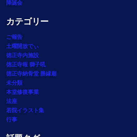
降誕会
カテゴリー
ご報告
土曜開放でぃ
徳正寺内施設
徳正寺報 獅子吼
徳正寺納骨堂 勝縁廟
未分類
本堂修復事業
法座
若院イラスト集
行事