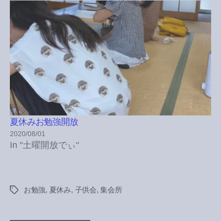
夏休みお勉強開放
2020/08/01
In "土曜開放でぃ"
お勉強
,
夏休み
,
子供会
,
集会所
Tags