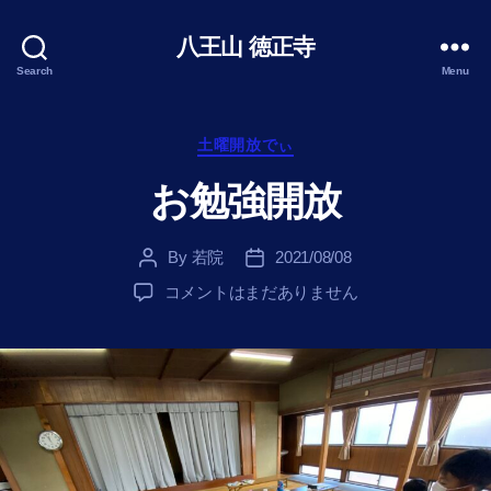
八王山 徳正寺
Search
Menu
Categories
土曜開放でぃ
お勉強開放
By
若院
2021/08/08
Post
Post
author
date
お
コメントはまだありません
勉
強
開
放
へ
の