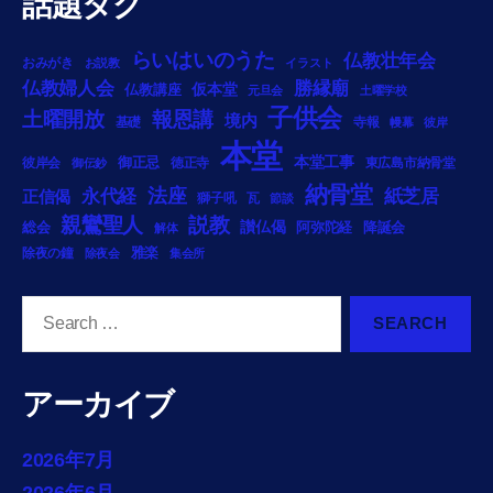
話題タグ
らいはいのうた
仏教壮年会
おみがき
お説教
イラスト
勝縁廟
仏教婦人会
仏教講座
仮本堂
元旦会
土曜学校
子供会
土曜開放
報恩講
境内
基礎
寺報
幔幕
彼岸
本堂
御正忌
本堂工事
彼岸会
徳正寺
東広島市納骨堂
御伝鈔
納骨堂
法座
永代経
紙芝居
正信偈
獅子吼
瓦
節談
説教
親鸞聖人
総会
讃仏偈
阿弥陀経
降誕会
解体
雅楽
除夜の鐘
除夜会
集会所
Search
for:
アーカイブ
2026年7月
2026年6月