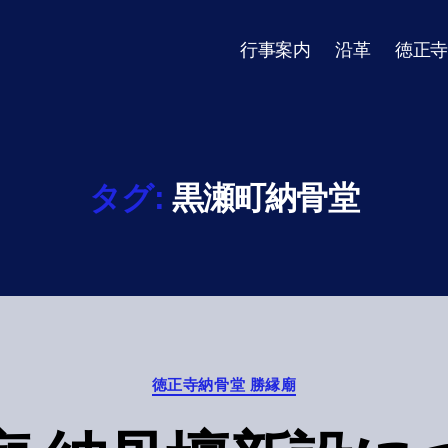
行事案内
沿革
徳正寺
タグ:
黒瀬町納骨堂
Categories
徳正寺納骨堂 勝縁廟