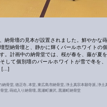
、納骨壇の見本が設置されました。鮮やかな
壇型納骨壇と、静かに輝くパールホワイトの
す。計画中の納骨堂では、桜が春を、藤が夏
、そして個別壇のパールホワイトが雪で冬を、
[…]
の納骨堂
,
徳正寺
,
本堂
,
東広島市納骨堂
,
浄土真宗本願寺派
,
浄土
納骨堂
,
蒔絵入り納骨壇
,
黒瀬町兼沢
,
黒瀬町納骨堂