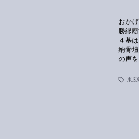
おかげ
勝縁廟
４基は
納骨
の声を 
東広
Tags