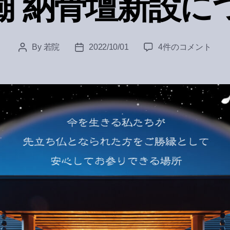
廟 納骨壇新設に
勝
By
若院
2022/10/01
4件のコメント
Post
Post
縁
author
date
廟
納
骨
壇
新
設
に
つ
い
て
へ
の