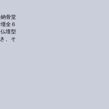
寺納骨堂
骨壇全６
、仏壇型
き、そ