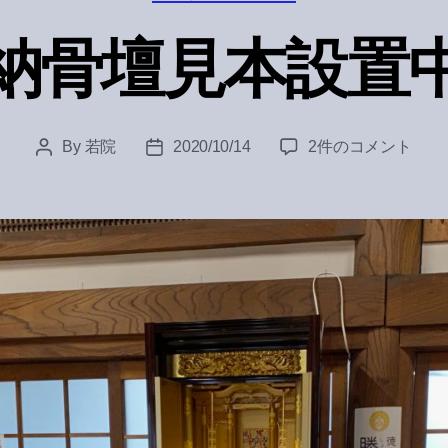
納骨壇見本設置
納
By
若院
2020/10/14
2件のコメント
Post
Post
骨
author
date
壇
見
本
設
置
中
へ
の