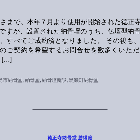
さまで、本年７月より使用が開始された徳正
ですが、設置された納骨壇のうち、仏壇型納
、すべてご成約済となりました。 その後も
壇のご契約を希望するお問合せを数多くいただ
[…]
島市納骨堂
,
納骨堂
,
納骨壇新設
,
黒瀬町納骨堂
Categories
徳正寺納骨堂 勝縁廟