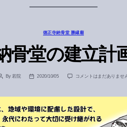
Categories
徳正寺納骨堂 勝縁廟
納骨堂の建立計
納
By
若院
2020/10/05
コメントはまだありませ
Post
Post
骨
author
date
堂
の
建
立
計
画