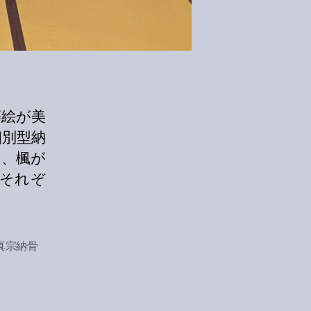
蒔絵が美
個別型納
を、楓が
それぞ
真宗納骨