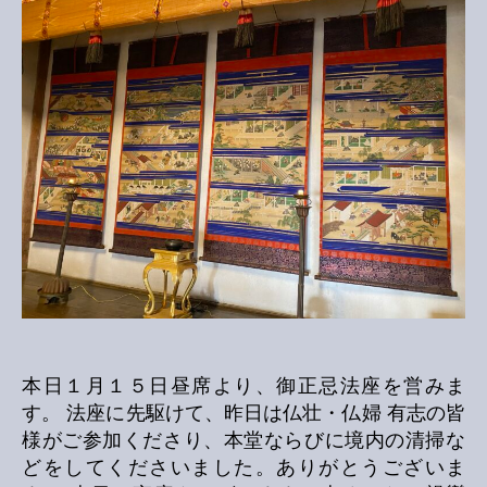
座
に
つ
い
て
へ
の
本日１月１５日昼席より、御正忌法座を営みま
す。 法座に先駆けて、昨日は仏壮・仏婦 有志の皆
様がご参加くださり、本堂ならびに境内の清掃な
どをしてくださいました。ありがとうございま