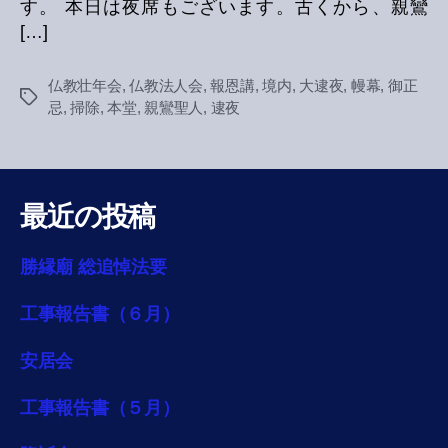
す。 本日は夜席もございます。古くから、親鸞
[…]
仏教壮年会
,
仏教法人会
,
報恩講
,
境内
,
大逮夜
,
幔幕
,
御正
Tags
忌
,
掃除
,
本堂
,
親鸞聖人
,
逮夜
最近の投稿
勝縁廟 総追悼法要
工事報告書（６月）
安居会
工事報告書（５月）