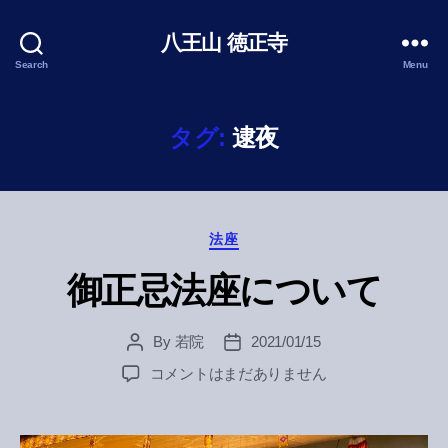
八王山 徳正寺
Search
Menu
タグ:
逮夜
Categories
法座
御正忌法座について
By
若院
2021/01/15
Post
Post
author
date
御
コメントはまだありません
正
忌
法