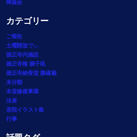
降誕会
カテゴリー
ご報告
土曜開放でぃ
徳正寺内施設
徳正寺報 獅子吼
徳正寺納骨堂 勝縁廟
未分類
本堂修復事業
法座
若院イラスト集
行事