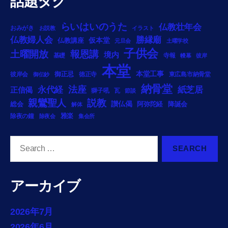
話題タグ
らいはいのうた
仏教壮年会
おみがき
お説教
イラスト
勝縁廟
仏教婦人会
仏教講座
仮本堂
元旦会
土曜学校
子供会
土曜開放
報恩講
境内
基礎
寺報
幔幕
彼岸
本堂
御正忌
本堂工事
彼岸会
徳正寺
東広島市納骨堂
御伝鈔
納骨堂
法座
永代経
紙芝居
正信偈
獅子吼
瓦
節談
説教
親鸞聖人
総会
讃仏偈
阿弥陀経
降誕会
解体
雅楽
除夜の鐘
除夜会
集会所
Search
for:
アーカイブ
2026年7月
2026年6月