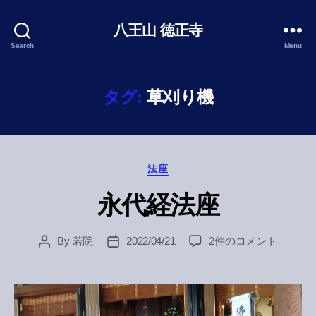
八王山 徳正寺
Search
Menu
タグ:
草刈り機
Categories
法座
永代経法座
永
By
若院
2022/04/21
2件のコメント
Post
Post
代
author
date
経
法
座