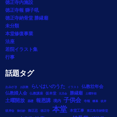
徳正寺内施設
徳正寺報 獅子吼
徳正寺納骨堂 勝縁廟
未分類
本堂修復事業
法座
若院イラスト集
行事
話題タグ
らいはいのうた
仏教壮年会
おみがき
お説教
イラスト
勝縁廟
仏教婦人会
仏教講座
仮本堂
元旦会
土曜学校
子供会
土曜開放
報恩講
境内
基礎
寺報
幔幕
彼岸
本堂
御正忌
本堂工事
彼岸会
徳正寺
東広島市納骨堂
御伝鈔