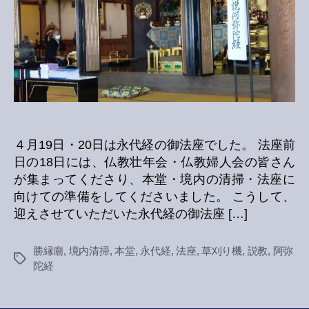
へ
の
４月19日・20日は永代経の御法座でした。 法座前
日の18日には、仏教壮年会・仏教婦人会の皆さん
が集まってくださり、本堂・境内の清掃・法座に
向けての準備をしてくださいました。 こうして、
迎えさせていただいた永代経の御法座 […]
勝縁廟
,
境内清掃
,
本堂
,
永代経
,
法座
,
草刈り機
,
説教
,
阿弥
Tags
陀経