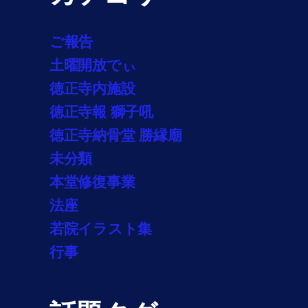
ご報告
土曜開放でぃ
徳正寺内施設
徳正寺報 獅子吼
徳正寺納骨堂 勝縁廟
未分類
本堂修復事業
法座
若院イラスト集
行事