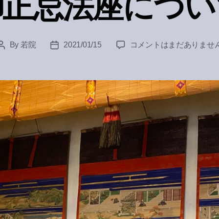
御正忌法座につい
御
By
若院
2021/01/15
コメントはまだありませ
Post
Post
正
author
date
忌
法
座
に
つ
い
て
へ
の