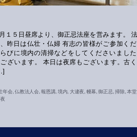
月１５日昼席より、御正忌法座を営みます。 
、昨日は仏壮・仏婦 有志の皆様がご参加く
ならびに境内の清掃などをしてくださいました
ございます。 本日は夜席もございます。古
…]
壮年会
,
仏教法人会
,
報恩講
,
境内
,
大逮夜
,
幔幕
,
御正忌
,
掃除
,
本堂
逮夜