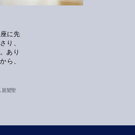
法座に先
ださり、
。あり
くから、
,
親鸞聖