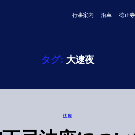
行事案内
沿革
徳正寺
タグ:
大逮夜
Categories
法座