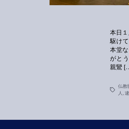
本日１
駆けて
本堂
がとう
親鸞 [
仏教
Tags
人
,