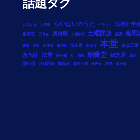
話題タグ
らいはいのうた
仏教壮年
おみがき
お説教
イラスト
土曜開放
報恩
勝縁廟
仮本堂
基礎
元旦会
土曜学校
本堂
御正忌
本堂工事
彼岸会
徳正寺
幔幕
彼岸
御伝鈔
納骨堂
法座
永代経
紙芝居
総会
獅子吼
瓦
節談
讃仏偈
阿弥陀経
降誕会
雅楽
除夜の鐘
除夜会
集会所