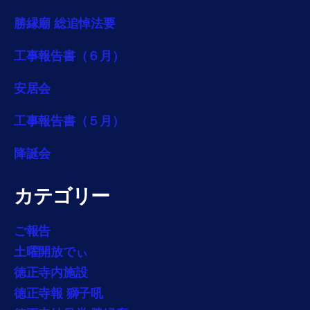
勝縁廟 総追悼法要
工事報告書（６月）
安居会
工事報告書（５月）
降誕会
カテゴリー
ご報告
土曜開放でぃ
徳正寺内施設
徳正寺報 獅子吼