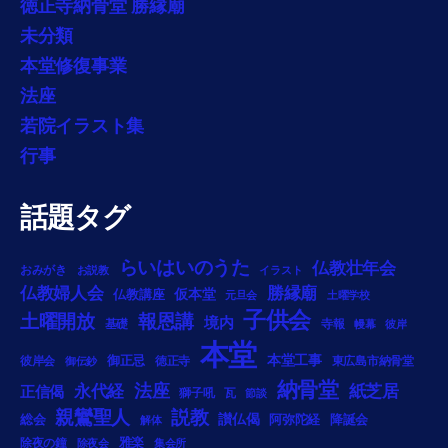
徳正寺納骨堂 勝縁廟
未分類
本堂修復事業
法座
若院イラスト集
行事
話題タグ
らいはいのうた
仏教壮年会
おみがき
お説教
イラスト
勝縁廟
仏教婦人会
仏教講座
仮本堂
元旦会
土曜学校
子供会
土曜開放
報恩講
境内
基礎
寺報
幔幕
彼岸
本堂
御正忌
本堂工事
彼岸会
徳正寺
東広島市納骨堂
御伝鈔
納骨堂
法座
永代経
紙芝居
正信偈
獅子吼
瓦
節談
説教
親鸞聖人
総会
讃仏偈
阿弥陀経
降誕会
解体
雅楽
除夜の鐘
除夜会
集会所