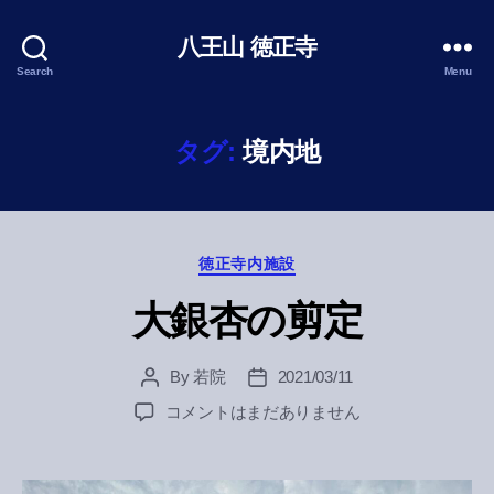
八王山 徳正寺
Search
Menu
タグ:
境内地
Categories
徳正寺内施設
大銀杏の剪定
By
若院
2021/03/11
Post
Post
author
date
大
コメントはまだありません
銀
杏
の