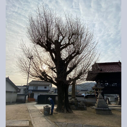
剪
定
へ
の