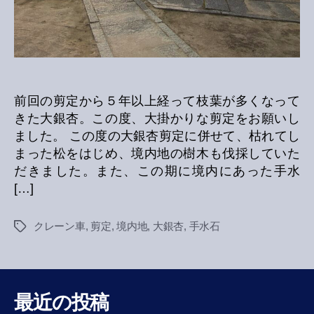
前回の剪定から５年以上経って枝葉が多くなって
きた大銀杏。この度、大掛かりな剪定をお願いし
ました。 この度の大銀杏剪定に併せて、枯れてし
まった松をはじめ、境内地の樹木も伐採していた
だきました。また、この期に境内にあった手水
[…]
クレーン車
,
剪定
,
境内地
,
大銀杏
,
手水石
Tags
最近の投稿