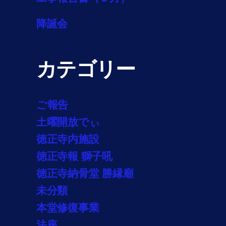
降誕会
カテゴリー
ご報告
土曜開放でぃ
徳正寺内施設
徳正寺報 獅子吼
徳正寺納骨堂 勝縁廟
未分類
本堂修復事業
法座