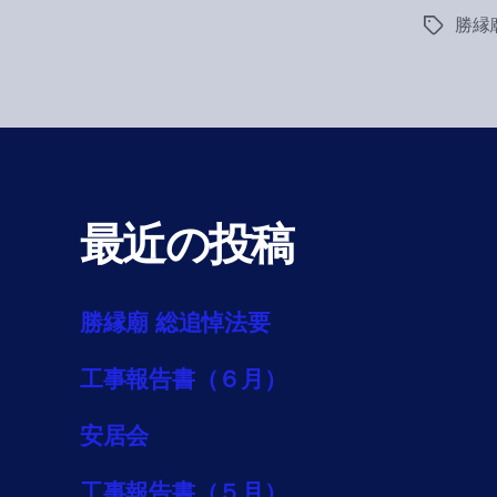
勝縁
Tags
最近の投稿
勝縁廟 総追悼法要
工事報告書（６月）
安居会
工事報告書（５月）