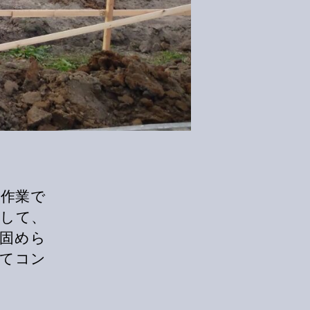
手作業で
そして、
固めら
捨てコン