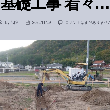
基礎工事 着々…
基
By
若院
2021/11/19
コメントはまだありませ
Post
Post
礎
author
date
工
事
着々
…
へ
の