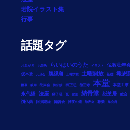
若院イラスト集
行事
話題タグ
らいはいのうた
仏教壮年
おみがき
お説教
イラスト
土曜開放
報恩
勝縁廟
仮本堂
基礎
元旦会
土曜学校
本堂
御正忌
本堂工事
彼岸会
徳正寺
幔幕
彼岸
御伝鈔
納骨堂
法座
永代経
紙芝居
総会
獅子吼
瓦
節談
讃仏偈
阿弥陀経
降誕会
雅楽
除夜の鐘
除夜会
集会所