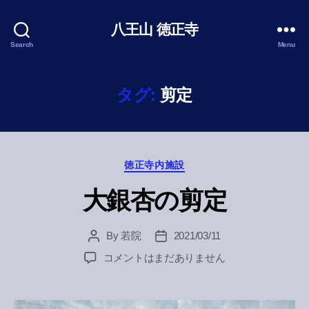
八王山 徳正寺
Search
Menu
タグ:
剪定
Categories
徳正寺内施設
大銀杏の剪定
By
若院
2021/03/11
Post
Post
author
date
大
コメントはまだありません
銀
杏
の