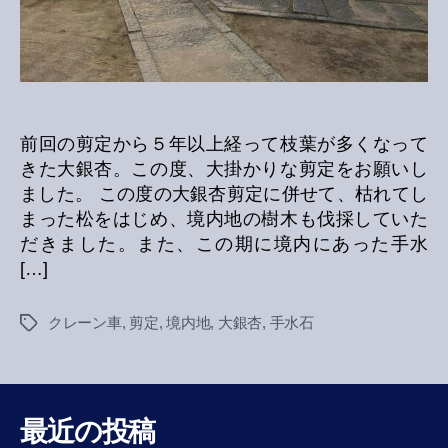
前回の剪定から５年以上経って枝葉が多くなって
きた大銀杏。この度、大掛かりな剪定をお願いし
ました。 この度の大銀杏剪定に併せて、枯れてし
まった松をはじめ、境内地の樹木も伐採していた
だきました。また、この期に境内にあった手水
[…]
クレーン車
,
剪定
,
境内地
,
大銀杏
,
手水石
Tags
最近の投稿