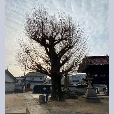
剪
定
へ
の