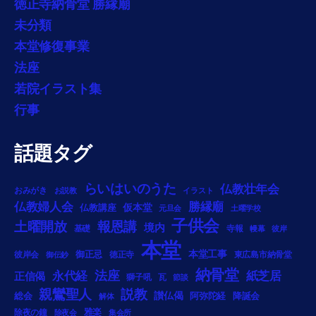
徳正寺納骨堂 勝縁廟
未分類
本堂修復事業
法座
若院イラスト集
行事
話題タグ
らいはいのうた
仏教壮年会
おみがき
お説教
イラスト
勝縁廟
仏教婦人会
仏教講座
仮本堂
元旦会
土曜学校
子供会
土曜開放
報恩講
境内
基礎
寺報
幔幕
彼岸
本堂
御正忌
本堂工事
彼岸会
徳正寺
東広島市納骨堂
御伝鈔
納骨堂
法座
永代経
紙芝居
正信偈
獅子吼
瓦
節談
説教
親鸞聖人
総会
讃仏偈
阿弥陀経
降誕会
解体
雅楽
除夜の鐘
除夜会
集会所