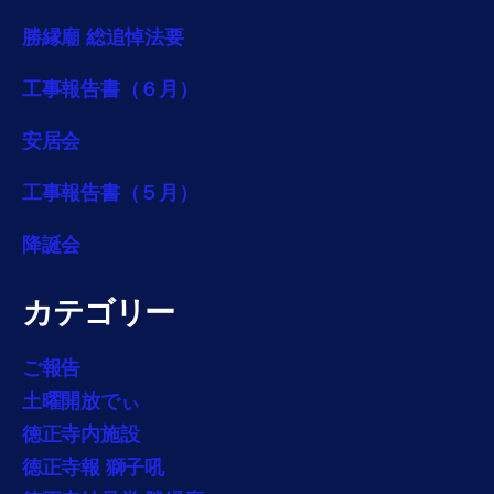
勝縁廟 総追悼法要
工事報告書（６月）
安居会
工事報告書（５月）
降誕会
カテゴリー
ご報告
土曜開放でぃ
徳正寺内施設
徳正寺報 獅子吼