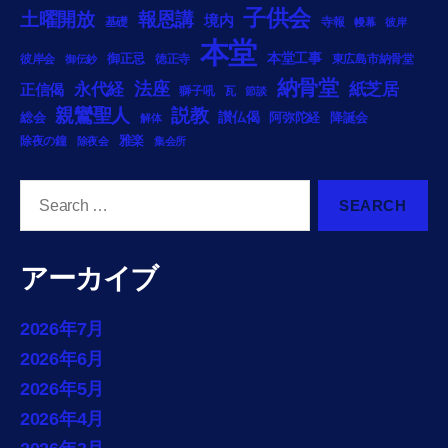
子供会
土曜開放
報恩講
境内
基礎
寺報
幔幕
彼岸
本堂
御正忌
本堂工事
彼岸会
徳正寺
東広島市納骨堂
御伝鈔
納骨堂
法座
永代経
紙芝居
正信偈
獅子吼
瓦
節談
説教
親鸞聖人
総会
讃仏偈
阿弥陀経
降誕会
解体
雅楽
除夜の鐘
除夜会
集会所
Search
for:
アーカイブ
2026年7月
2026年6月
2026年5月
2026年4月