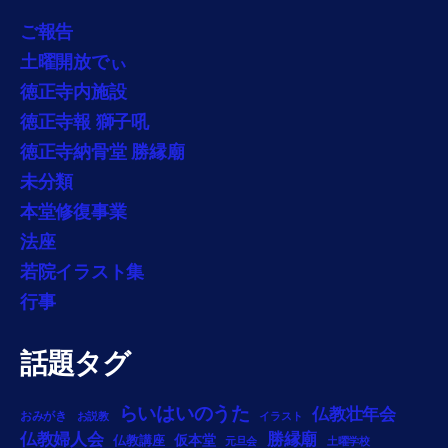
ご報告
土曜開放でぃ
徳正寺内施設
徳正寺報 獅子吼
徳正寺納骨堂 勝縁廟
未分類
本堂修復事業
法座
若院イラスト集
行事
話題タグ
らいはいのうた
仏教壮年会
おみがき
お説教
イラスト
勝縁廟
仏教婦人会
仏教講座
仮本堂
元旦会
土曜学校