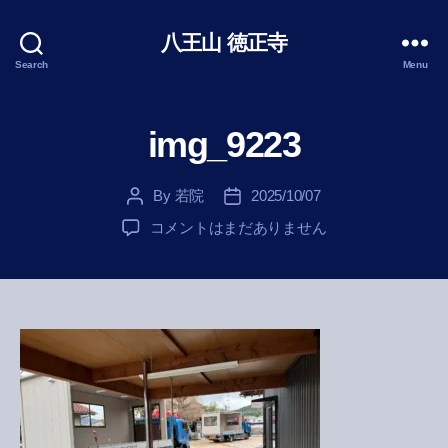
八王山 徳正寺
Search
Menu
img_9223
By
若院
2025/10/07
Post
Post
author
date
img_9223
コメントはまだありません
へ
の