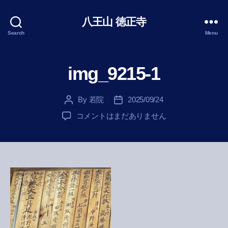
八王山 徳正寺
Search
Menu
img_9215-1
By
若院
2025/09/24
Post
Post
author
date
img_9215-
コメントはまだありません
1
へ
の