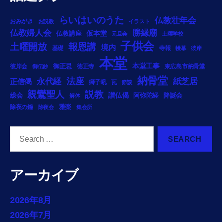
らいはいのうた
仏教壮年会
おみがき
お説教
イラスト
勝縁廟
仏教婦人会
仏教講座
仮本堂
元旦会
土曜学校
子供会
土曜開放
報恩講
境内
基礎
寺報
幔幕
彼岸
本堂
本堂工事
御正忌
彼岸会
徳正寺
東広島市納骨堂
御伝鈔
納骨堂
法座
永代経
紙芝居
正信偈
獅子吼
瓦
節談
説教
親鸞聖人
総会
讃仏偈
阿弥陀経
降誕会
解体
雅楽
除夜の鐘
除夜会
集会所
Search
for:
アーカイブ
2026年8月
2026年7月