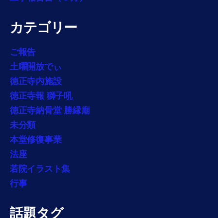
カテゴリー
ご報告
土曜開放でぃ
徳正寺内施設
徳正寺報 獅子吼
徳正寺納骨堂 勝縁廟
未分類
本堂修復事業
法座
若院イラスト集
行事
話題タグ